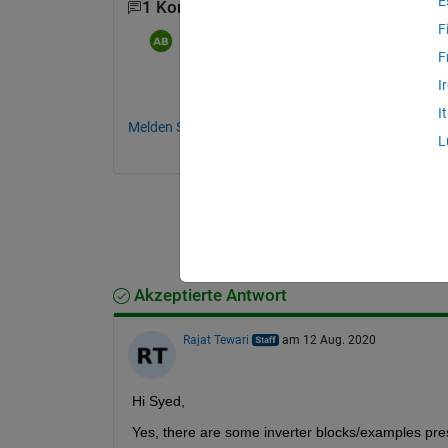
E
1 Kommentar
F
Anis Bouhamouch
am 2 Okt. 2021
F
i have a same problem
I
I
Melden Sie sich an, um zu kommentieren.
L
Akzeptierte Antwort
Rajat Tewari
am 12 Aug. 2020
Hi Syed,
Yes, there are some inverter blocks/examples pre