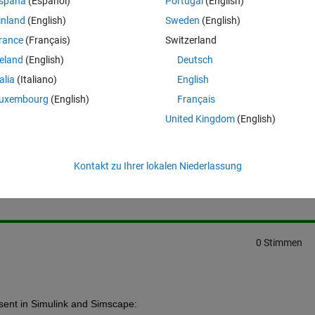
spaña
(Español)
Portugal
(English)
inland
(English)
Sweden
(English)
rance
(Français)
Switzerland
reland
(English)
Deutsch
talia
(Italiano)
English
uxembourg
(English)
Français
United Kingdom
(English)
Melden Sie sich an, um diese Frage zu bean
Kontakt zu Ihrer lokalen Niederlassung
Weiterleiten
Anmelden, um Aktivität zu v
0 Stimmen
sent in Simulink and Simscape: