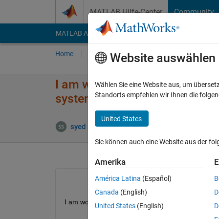
Weiter zum Inhalt
MATLAB Hilfe-Center
Community
MATLAB Answers
File Exchange
Cody
AI Cha
Home
Fragen
Antworten
Durchsuchen
Website auswählen
I am working with a renewable 
Wählen Sie eine Website aus, um überset
Standorts empfehlen wir Ihnen die folge
system built DC/AC inverter ava
United States
syed Khawar Shah
13 Jun. 2020
1 Antwort
Sie können auch eine Website aus der fo
Amerika
E
América Latina
(Español)
B
Canada
(English)
D
I am working with a renewable energy project. I wan
United States
(English)
D