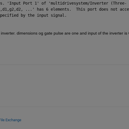
s. '
Input Port 1
' of '
multidrivesystem/Inverter (Three-
,d1,g2,d2, ...
' has 6 elements.  This port does not accep
pecified by the input signal.
inverter. dimensions og gate pulse are one and input of the inverter is 6
File Exchange