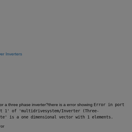
er Inverters
for a three phase inverter?there is a error showing 
Error in port 
t 1
' of '
multidrivesystem/Inverter (Three-
te
' is a one dimensional vector with 1 elements.
ror