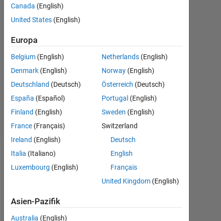
2
Canada
(English)
Antworten
United States
(English)
Antwort
Europa
akzeptiert
Belgium
(English)
Netherlands
(English)
Aktualisiert
Denmark
(English)
Norway
(English)
14 Dez.
Deutschland
(Deutsch)
Österreich
(Deutsch)
2022
España
(Español)
Portugal
(English)
5
Finland
(English)
Sweden
(English)
Ansichten
(30 Tage)
France
(Français)
Switzerland
Ireland
(English)
Deutsch
Italia
(Italiano)
English
Luxembourg
(English)
Français
United Kingdom
(English)
Asien-Pazifik
Australia
(English)