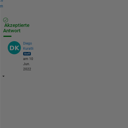
en
Akzeptierte
Antwort
Diego
Kuratli
am 10
Jun.
2022
M
o
d
b
u
s 