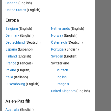
Trujillo
Canada
(English)
26
United States
(English)
Mai
2020
Europa
4
Antworten
Belgium
(English)
Netherlands
(English)
Denmark
(English)
Norway
(English)
Antwort
Deutschland
(Deutsch)
Österreich
(Deutsch)
akzeptiert
España
(Español)
Portugal
(English)
Aktualisiert
Finland
(English)
Sweden
(English)
10 Jun.
France
(Français)
Switzerland
2022
Ireland
(English)
Deutsch
28
Italia
(Italiano)
English
Ansichten
(30 Tage)
Luxembourg
(English)
Français
United Kingdom
(English)
Asien-Pazifik
Ältere
Kommentare
Australia
(English)