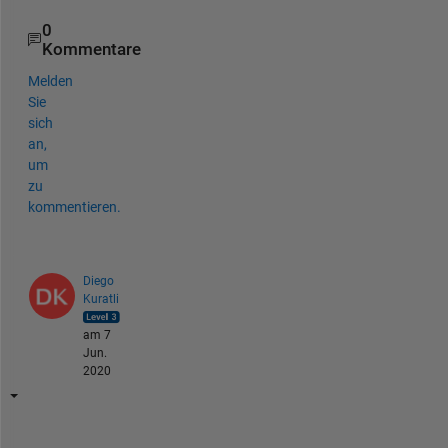
0
Kommentare
Melden
Sie
sich
an,
um
zu
kommentieren.
Diego
Kuratli
am 7
Jun.
2020