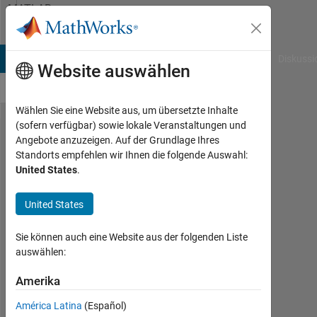
Weiter zum Inhalt
MATLAB
Answers
B Answers
File Exchange
Cody
AI Chat Playground
Diskussi
Website auswählen
Wählen Sie eine Website aus, um übersetzte Inhalte
(sofern verfügbar) sowie lokale Veranstaltungen und
Simulink
Angebote anzuzeigen. Auf der Grundlage Ihres
Standorts empfehlen wir Ihnen die folgende Auswahl:
with
United States
.
Modbus
TCP in
United States
the
Sie können auch eine Website aus der folgenden Liste
Realtime
auswählen:
Machine
Amerika
Marlon
América Latina
(Español)