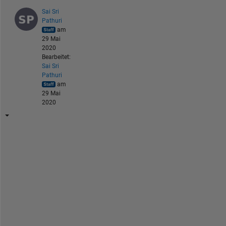
Sai Sri
Pathuri
am
29 Mai
2020
Bearbeitet:
Sai Sri
Pathuri
am
29 Mai
2020
A
s 
a 
w
o
r
k
a