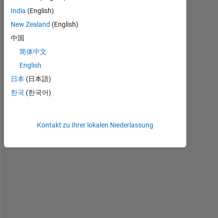
anzeigen
India
(English)
New Zealand
(English)
中国
I 
简体中文
s
English
a
日本
(日本語)
w 
t
한국
(한국어)
h
a
t 
Kontakt zu Ihrer lokalen Niederlassung
t
h
e
r
e 
i
s 
n
o 