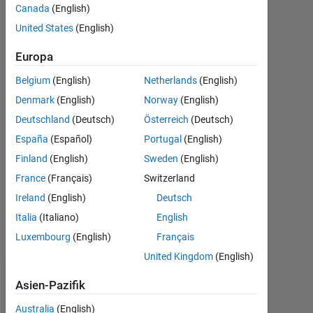
Canada
(English)
uma
24
United States
(English)
Apr.
2020
Europa
1
Belgium
(English)
Netherlands
(English)
Antwort
Denmark
(English)
Norway
(English)
Antwort
Deutschland
(Deutsch)
Österreich
(Deutsch)
akzeptiert
España
(Español)
Portugal
(English)
Finland
(English)
Sweden
(English)
Aktualisiert
France
(Français)
Switzerland
24 Apr.
2020
Ireland
(English)
Deutsch
2
Italia
(Italiano)
English
Ansichten
Luxembourg
(English)
Français
(30 Tage)
United Kingdom
(English)
Asien-Pazifik
Ältere
Kommentare
Australia
(English)