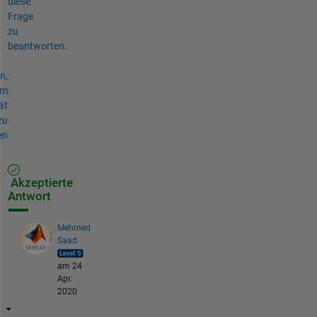
diese
Frage
zu
beantworten.
n,
um
ät
zu
en
Akzeptierte
Antwort
Mehmed
Saad
am 24
Apr.
2020