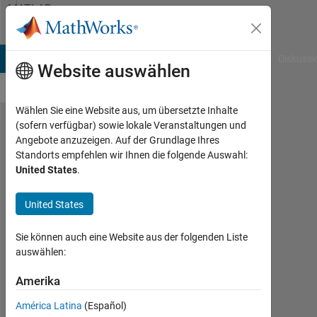
Weiter zum Inhalt
MATLAB
Answers
B Answers
File Exchange
Cody
AI Chat Playground
Diskussi
Website auswählen
Wählen Sie eine Website aus, um übersetzte Inhalte
(sofern verfügbar) sowie lokale Veranstaltungen und
I am not
Angebote anzuzeigen. Auf der Grundlage Ihres
Standorts empfehlen wir Ihnen die folgende Auswahl:
getting
United States
.
the thin
image
United States
please
Sie können auch eine Website aus der folgenden Liste
solve
auswählen:
this
Amerika
problem.
América Latina
(Español)