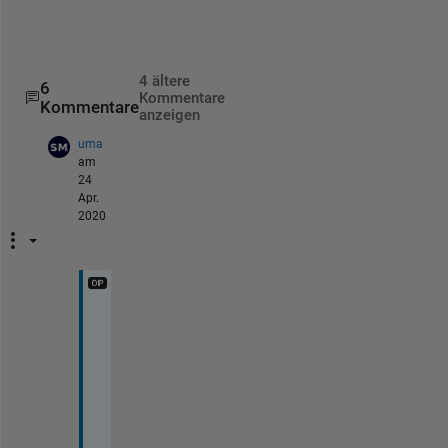
i
f
4 ältere
6
Kommentare
Kommentare
anzeigen
uma
am
24
Apr.
2020
t
h
a
n
k
s 
f