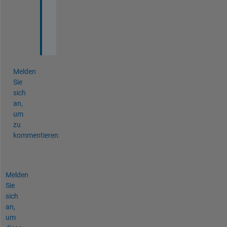
c
o
d
e
Melden
Sie
sich
an,
um
zu
kommentieren.
Melden
Sie
sich
an,
um