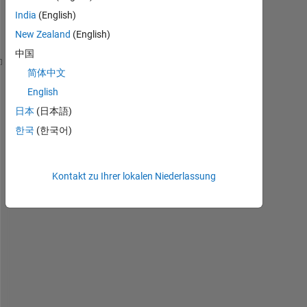
anzeigen
India
(English)
New Zealand
(English)
中国
function 
img = loading
简体中文
imagefolder=
'C:\Users\Dell\Desktop\python tutorials
English
fileextension=
'.tif'
;
日本
(日本語)
img=cell(1);
foldercontent=dir([imagefolder,
'*'
,fileextension]);
한국
(한국어)
n=size(foldercontent,1);
[filename, pathname] = uigetfile(
'*.tif'
, 
'Pick an 
if 
isequal(filename,0) || isequal(pathname,
Kontakt zu Ihrer lokalen Niederlassung
        warndlg(
'Image is not selected'
);
else
        a=imread(fullfile(pathname,filename));
              imshow(a); 
end
tic        
for 
i=1:n
    disp(i);
    string = [imagefolder,foldercontent(i,1).name];