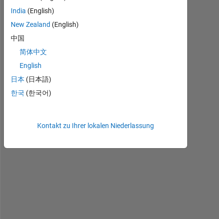
India
(English)
New Zealand
(English)
S
中国
a
y 
简体中文
I 
English
h
日本
(日本語)
a
v
한국
(한국어)
e 
a 
c
Kontakt zu Ihrer lokalen Niederlassung
e
l
l 
a
r
r
a
y
, 