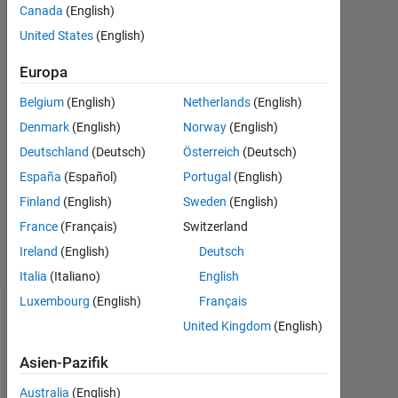
7
Canada
(English)
Apr.
United States
(English)
2020
1
Europa
Antwort
Belgium
(English)
Netherlands
(English)
Antwort
Denmark
(English)
Norway
(English)
akzeptiert
Deutschland
(Deutsch)
Österreich
(Deutsch)
España
(Español)
Portugal
(English)
Aktualisiert
Finland
(English)
Sweden
(English)
7 Apr. 2020
24
France
(Français)
Switzerland
Ansichten
Ireland
(English)
Deutsch
(30 Tage)
Italia
(Italiano)
English
Luxembourg
(English)
Français
United Kingdom
(English)
Asien-Pazifik
Australia
(English)