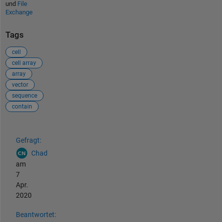
und
File
Exchange
Tags
cell
cell array
array
vector
sequence
contain
Siehe auch
Gefragt:
Chad
am
7
Apr.
2020
Beantwortet: