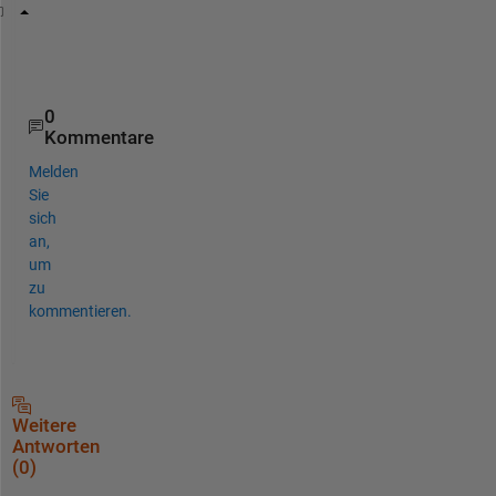
c = arrayfun(@(y)arrayfun(@(x)(any(B(x)==A{y}).*y),
Output = sum(cell2mat(cat(1,c{:})))
0
Kommentare
Melden
Sie
sich
an,
um
zu
kommentieren.
Weitere
Antworten
(0)