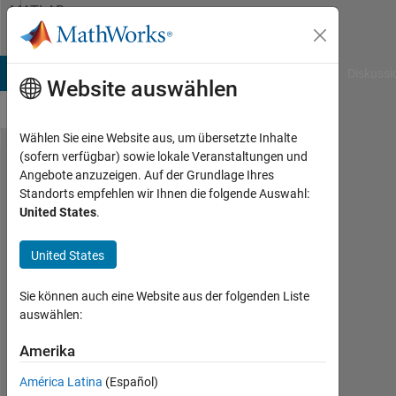
Weiter zum Inhalt
MATLAB
Answers
B Answers
File Exchange
Cody
AI Chat Playground
Diskussi
Website auswählen
Wählen Sie eine Website aus, um übersetzte Inhalte
(sofern verfügbar) sowie lokale Veranstaltungen und
How do I
Angebote anzuzeigen. Auf der Grundlage Ihres
Standorts empfehlen wir Ihnen die folgende Auswahl:
see which
United States
.
cell that the
components
United States
of a vector
Sie können auch eine Website aus der folgenden Liste
land in, in a
auswählen:
cell array??
Amerika
Chad
América Latina
(Español)