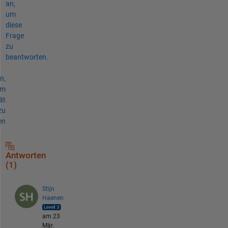
an,
um
diese
Frage
zu
beantworten.
n,
um
ät
zu
en
Antworten
(1)
Stijn
Haenen
am 23
Mär.