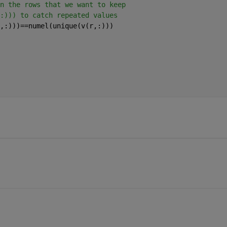
n the rows that we want to keep
:))) to catch repeated values
,:)))==numel(unique(v(r,:)))