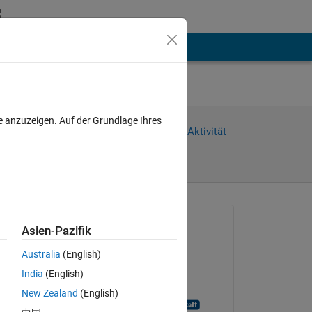
hen
Mehr
e anzuzeigen. Auf der Grundlage Ihres
Weiterleiten
Anmelden, um Aktivität
zu verfolgen
Gefragt:
Asien-Pazifik
MR
Australia
(English)
am 22 Mär. 2020
India
(English)
anzeigen
Geschlossen:
New Zealand
(English)
MATLAB Answer Bot