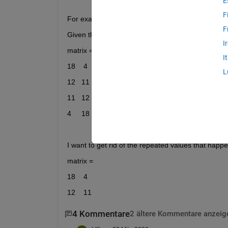
E
F
For example,
F
Given the matrix:
I
matrix =
I
18    4
L
12   11
11   12
4     18
I want to get rid of the repeated values that happen
matrix = 
18    4
12    11
4 Kommentare
2 ältere Kommentare anzeig