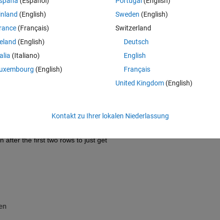
spaña
(Español)
Portugal
(English)
inland
(English)
Sweden
(English)
rance
(Français)
Switzerland
reland
(English)
Deutsch
talia
(Italiano)
English
uxembourg
(English)
Français
United Kingdom
(English)
Kontakt zu Ihrer lokalen Niederlassung
 after the first two rows to just get 
en