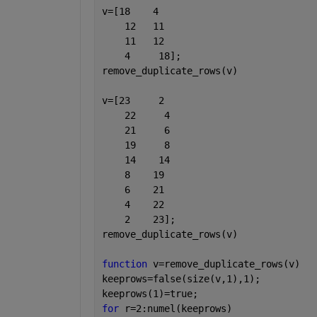
v=[18    4
    12   11
    11   12
    4     18];
remove_duplicate_rows(v)
v=[23     2
    22     4
    21     6
    19     8
    14    14
    8    19
    6    21
    4    22
    2    23];
remove_duplicate_rows(v)
function 
v=remove_duplicate_rows(v)
keeprows=false(size(v,1),1);
keeprows(1)=true;
for 
r=2:numel(keeprows)