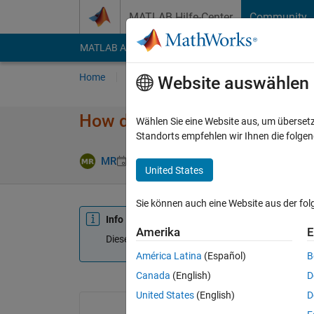
Weiter zum Inhalt
MATLAB Hilfe-Center
Community
MATLAB Answers
File Exchange
Cody
AI Cha
Home
Fragen
Antworten
Durchsuchen
Website auswählen
How do I remove a set of repea
Wählen Sie eine Website aus, um überset
Standorts empfehlen wir Ihnen die folge
MR
22 Mär. 2020
2 Antworten
Aktualisie
United States
Sie können auch eine Website aus der fo
Info
Amerika
E
Diese Frage ist geschlossen. Öffnen Sie sie erne
América Latina
(Español)
B
Canada
(English)
D
United States
(English)
D