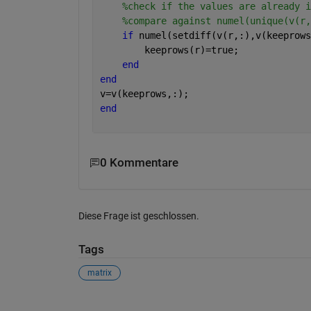
%check if the values are already i
%compare against numel(unique(v(r,
if 
numel(setdiff(v(r,:),v(keeprows
        keeprows(r)=true;
end
end
v=v(keeprows,:);
end
0 Kommentare
Diese Frage ist geschlossen.
Tags
matrix
Siehe auch