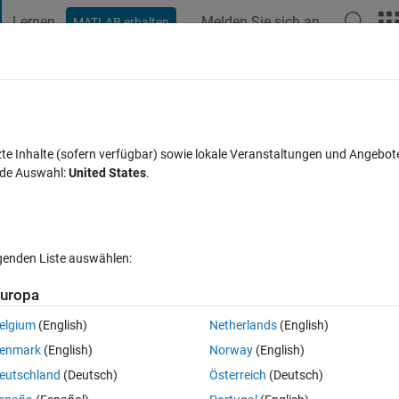
Lernen
Melden Sie sich an
MATLAB erhalten
t Playground
Diskussionen
Wettbewerbe
Blogs
Veröffentlic
FAQs zu MATLAB
Mehr
ted values in a x by 2 matrix?
zte Inhalte (sofern verfügbar) sowie lokale Veranstaltungen und Angebot
nde Auswahl:
United States
.
rt 20 Aug. 2021
3 Ansichten (30 Tage)
lgenden Liste auswählen:
uropa
ut, um sie zu bearbeiten oder zu beantworten.
elgium
(English)
Netherlands
(English)
enmark
(English)
Norway
(English)
Ältere Kommentare 
eutschland
(Deutsch)
Österreich
(Deutsch)
0 Stimmen