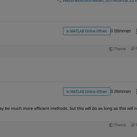
Weiterleiten
Anmelden, um Aktivität zu v
0 Stimmen
In MATLAB Online öffnen
Theme
0 Stimmen
In MATLAB Online öffnen
 be much more efficient methods, but this will do as long as this will no
Theme