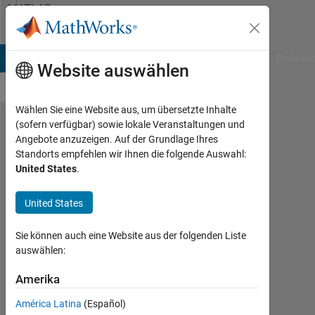
Weiter zum Inhalt
MATLAB
Answers
B Answers
File Exchange
Cody
AI Chat Playground
Diskussi
Website auswählen
Wählen Sie eine Website aus, um übersetzte Inhalte
(sofern verfügbar) sowie lokale Veranstaltungen und
How to
Angebote anzuzeigen. Auf der Grundlage Ihres
Standorts empfehlen wir Ihnen die folgende Auswahl:
compile a
United States
.
program
on linux
United States
to run on
Sie können auch eine Website aus der folgenden Liste
a distant
auswählen:
Linux
Amerika
machine?
América Latina
(Español)