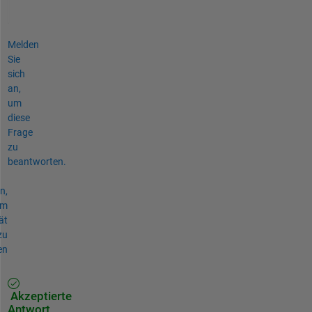
Melden
Sie
sich
an,
um
diese
Frage
zu
beantworten.
n,
um
ät
zu
en
Akzeptierte
Antwort