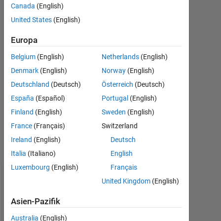
Canada
(English)
Mär.
2020
United States
(English)
1
Antwort
Europa
Belgium
(English)
Netherlands
(English)
Antwort
Denmark
(English)
Norway
(English)
akzeptiert
Deutschland
(Deutsch)
Österreich
(Deutsch)
Aktualisiert
España
(Español)
Portugal
(English)
17 Mär.
Finland
(English)
Sweden
(English)
2020
France
(Français)
Switzerland
6
Ansichten
Ireland
(English)
Deutsch
(30 Tage)
Italia
(Italiano)
English
Luxembourg
(English)
Français
United Kingdom
(English)
Asien-Pazifik
Australia
(English)