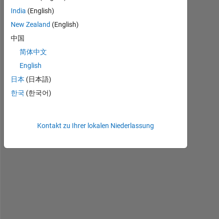
India
(English)
New Zealand
(English)
I 
中国
h
简体中文
a
v
English
e 
日本
(日本語)
a 
한국
(한국어)
M
a
t
-
Kontakt zu Ihrer lokalen Niederlassung
f
i
l
e
. 
M
y 
M
a