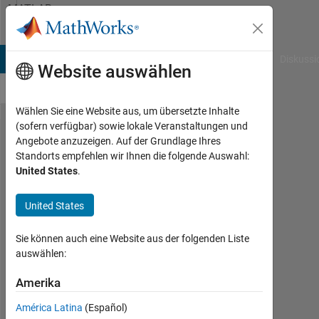
Weiter zum Inhalt
MATLAB
Answers
B Answers
File Exchange
Cody
AI Chat Playground
Diskussi
Website auswählen
Wählen Sie eine Website aus, um übersetzte Inhalte
(sofern verfügbar) sowie lokale Veranstaltungen und
How to
Angebote anzuzeigen. Auf der Grundlage Ihres
Standorts empfehlen wir Ihnen die folgende Auswahl:
use 2
United States
.
forloop
in
United States
matlab?
Sie können auch eine Website aus der folgenden Liste
auswählen:
Muhammad
Andi
Amerika
Yusran
América Latina
(Español)
17