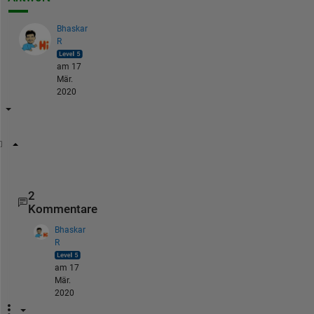
Bhaskar
R
am 17
Mär.
2020
required  = output(1:51);
2
Kommentare
Bhaskar
R
am 17
Mär.
2020