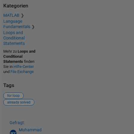
Kategorien
MATLAB
Language
Fundamentals
Loops and
Conditional
Statements
Mehr zu
Loops and
Conditional
Statements
finden
Sie in
Hilfe-Center
und
File Exchange
Tags
for loop
already solved
Siehe auch
Gefragt:
Muhammad