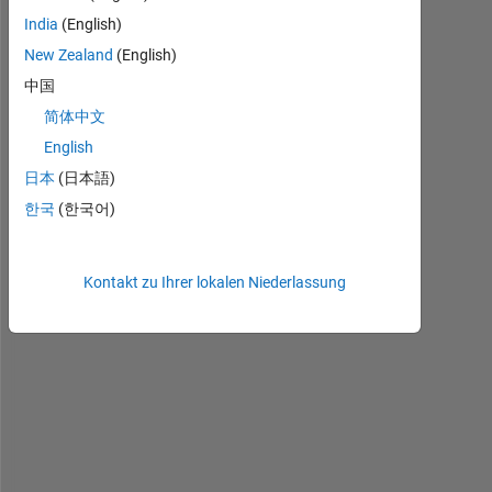
India
(English)
New Zealand
(English)
中国
简体中文
I 
English
h
日本
(日本語)
a
한국
(한국어)
v
e 
c
Kontakt zu Ihrer lokalen Niederlassung
r
e
a
t
e
d 
a 
f
u
n