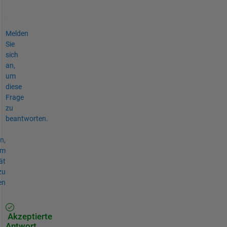
Melden
Sie
sich
an,
um
diese
Frage
zu
beantworten.
n,
um
ät
zu
en
Akzeptierte
Antwort