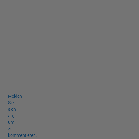
) 
R
e
s
t
o
r
e
d 
e
d
i
t
Melden
Sie
sich
an,
um
zu
kommentieren.