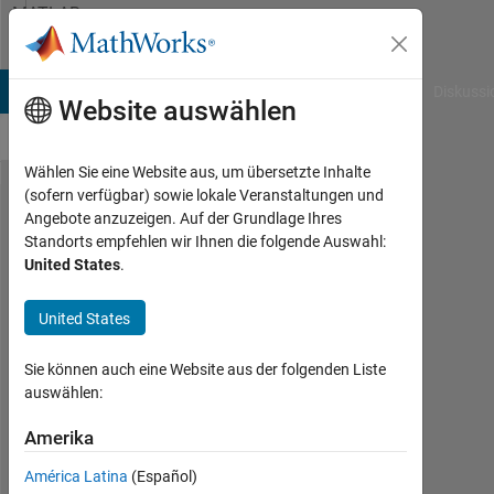
Weiter zum Inhalt
MATLAB
Answers
B Answers
File Exchange
Cody
AI Chat Playground
Diskussi
Website auswählen
Wählen Sie eine Website aus, um übersetzte Inhalte
(sofern verfügbar) sowie lokale Veranstaltungen und
area of
Angebote anzuzeigen. Auf der Grundlage Ihres
Standorts empfehlen wir Ihnen die folgende Auswahl:
a circle
United States
.
function
file /
United States
prompt
Sie können auch eine Website aus der folgenden Liste
and
auswählen:
fprintf()
Amerika
output
América Latina
(Español)