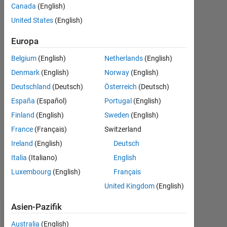
Ashley
Canada
(English)
Sullivan
United States
(English)
11
Mär.
Europa
2020
Belgium
(English)
Netherlands
(English)
1
Denmark
(English)
Norway
(English)
Antwort
Deutschland
(Deutsch)
Österreich
(Deutsch)
Antwort
España
(Español)
Portugal
(English)
akzeptiert
Finland
(English)
Sweden
(English)
France
(Français)
Switzerland
Aktualisiert
14 Mai
Ireland
(English)
Deutsch
2020
Italia
(Italiano)
English
3
Luxembourg
(English)
Français
Ansichten
(30 Tage)
United Kingdom
(English)
Asien-Pazifik
Australia
(English)