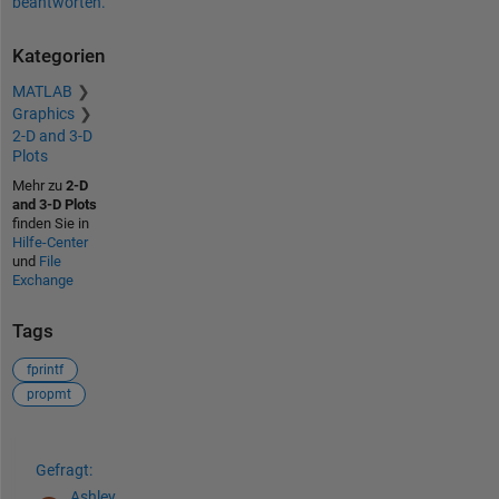
beantworten.
Kategorien
MATLAB
Graphics
2-D and 3-D
Plots
Mehr zu
2-D
and 3-D Plots
finden Sie in
Hilfe-Center
und
File
Exchange
Tags
fprintf
propmt
Siehe auch
Gefragt:
Ashley