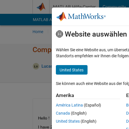
Weiter zum Inhalt
MATLAB Hilfe-Center
Community
MATLAB Answers
File Exchange
Cody
AI Cha
Home
Fragen
Antworten
Durchsuchen
Website auswählen
Compare two cell array (differ
Wählen Sie eine Website aus, um überset
Standorts empfehlen wir Ihnen die folge
Antwort a
Lucas S
9 Mär. 2020
1 Antwort
United States
Sie können auch eine Website aus der fo
Amerika
E
América Latina
(Español)
B
Canada
(English)
D
Hello !
United States
(English)
D
I have 2 cells array of string : 