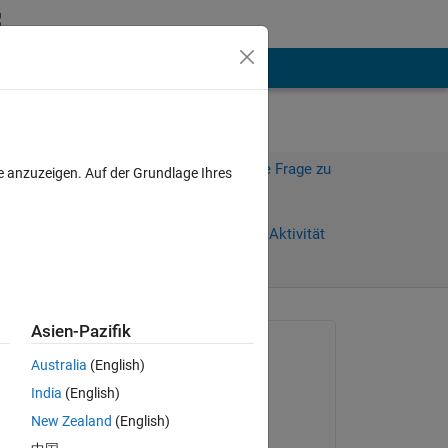
hen
Mehr
Melden Sie sich an, um diese Frage zu
e anzuzeigen. Auf der Grundlage Ihres
beantworten.
Weiterleiten
Anmelden, um Aktivität
zu verfolgen
Asien-Pazifik
Gefragt:
Australia
(English)
Lucas S
India
(English)
am 9 Mär. 2020
New Zealand
(English)
Kommentiert: