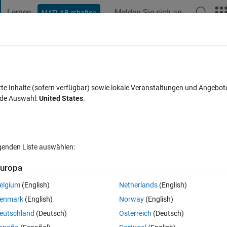
Lernen
Melden Sie sich an
MATLAB erhalten
t Playground
Diskussionen
Wettbewerbe
Blogs
Veröffentlic
FAQs zu MATLAB
Mehr
ent sizes) and return 0 or 1
zte Inhalte (sofern verfügbar) sowie lokale Veranstaltungen und Angebot
nde Auswahl:
United States
.
kzeptiert
Aktualisiert 9 Mär. 2020
34 Ansichten (30 Tage)
lgenden Liste auswählen:
uropa
elgium
(English)
Netherlands
(English)
0 Stimmen
enmark
(English)
Norway
(English)
eutschland
(Deutsch)
Österreich
(Deutsch)