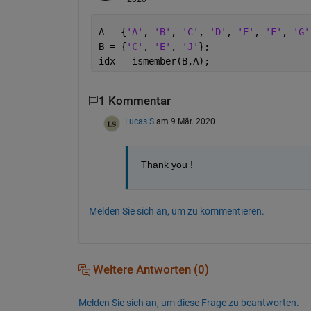
A = {
'A'
, 
'B'
, 
'C'
, 
'D'
, 
'E'
, 
'F'
, 
'G'
B = {
'C'
, 
'E'
, 
'J'
};
idx = ismember(B,A);
1 Kommentar
Lucas S
am 9 Mär. 2020
Thank you ! 
Melden Sie sich an, um zu kommentieren.
Weitere Antworten (0)
Melden Sie sich an, um diese Frage zu beantworten.