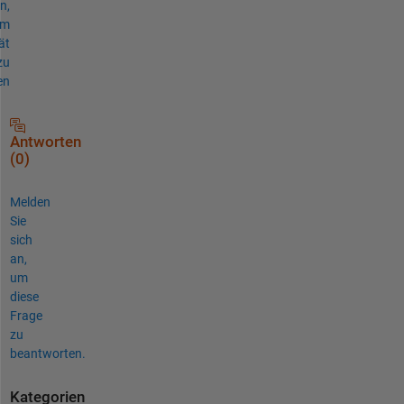
n,
um
ät
zu
en
Antworten
(0)
Melden
Sie
sich
an,
um
diese
Frage
zu
beantworten.
Kategorien