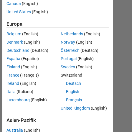
Mär.
Canada
(English)
2020
United States
(English)
0
Antworten
Europa
5
Ansichten
Belgium
(English)
Netherlands
(English)
(30 Tage)
Denmark
(English)
Norway
(English)
Deutschland
(Deutsch)
Österreich
(Deutsch)
España
(Español)
Portugal
(English)
Finland
(English)
Sweden
(English)
France
(Français)
Switzerland
Ireland
(English)
Deutsch
Italia
(Italiano)
English
Luxembourg
(English)
Français
I 
a
United Kingdom
(English)
m 
Asien-Pazifik
d
o
Australia
(English)