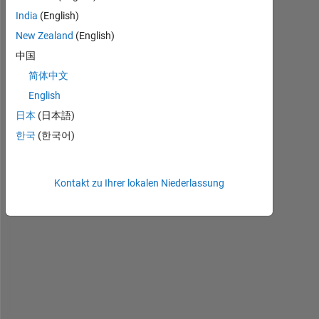
i
India
(English)
n
g 
New Zealand
(English)
s
中国
p
简体中文
e
a
English
r
日本
(日本語)
m
한국
(한국어)
a
n 
l
i
Kontakt zu Ihrer lokalen Niederlassung
n
e
a
r 
f
i
t 
u
s