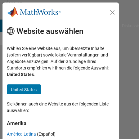
Weiter zum Inhalt
MATLAB
Answers
B Answers
File Exchange
Cody
AI Chat Playground
Diskussi
Website auswählen
Wählen Sie eine Website aus, um übersetzte Inhalte
(sofern verfügbar) sowie lokale Veranstaltungen und
Errors with
Angebote anzuzeigen. Auf der Grundlage Ihres
Standorts empfehlen wir Ihnen die folgende Auswahl:
fit
United States
.
parameters
and
United States
correlation
Sie können auch eine Website aus der folgenden Liste
coefficient
auswählen:
Amerika
aditi
5
América Latina
(Español)