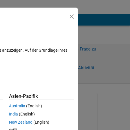
hen
Mehr
Melden Sie sich an, um diese Frage zu
e anzuzeigen. Auf der Grundlage Ihres
beantworten.
Tage)
Weiterleiten
Anmelden, um Aktivität
zu verfolgen
Asien-Pazifik
Gefragt:
Australia
(English)
Bradley Johnson
India
(English)
am 25 Feb. 2020
New Zealand
(English)
Beantwortet: