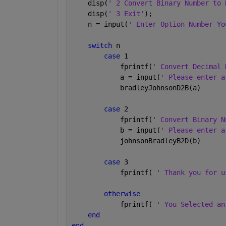
    disp(
' 2 Convert Binary Number to 
    disp(
' 3 Exit'
);
    n = input(
' Enter Option Number Yo
switch 
n 
case 
1 
            fprintf(
' Convert Decimal 
            a = input(
' Please enter a
            bradleyJohnsonD2B(a)
case 
2
            fprintf(
' Convert Binary N
            b = input(
' Please enter a
            johnsonBradleyB2D(b)
case 
3 
            fprintf( 
' Thank you for u
otherwise 
            fprintf( 
' You Selected an
end
end