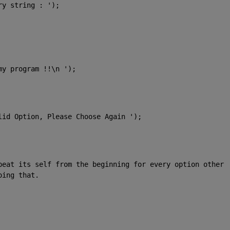
ry string : '
);
my program !!\n '
);
lid Option, Please Choose Again '
);
peat its self from the beginning for every option other 
oing that.  