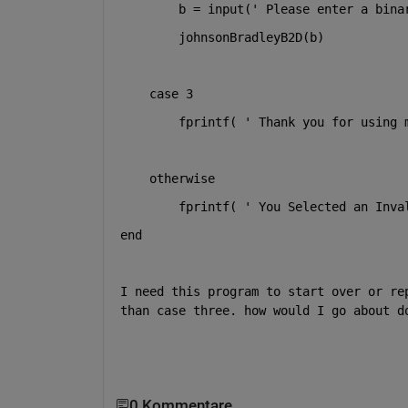
b = input(
' Please enter a bina
johnsonBradleyB2D(b)
case
 3
fprintf( 
' Thank you for using 
otherwise
fprintf( 
' You Selected an Inva
end
I need this program to start over or re
than case three. how would I go about d
0 Kommentare