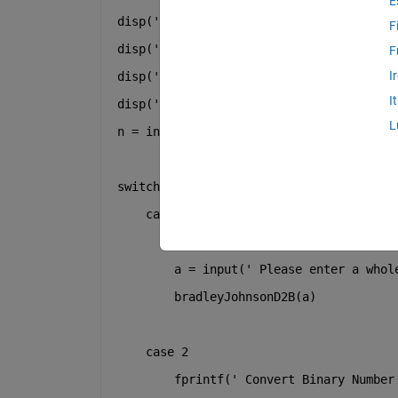
E
disp(
' Choose an Option Below '
);
F
disp(
' 1 Convert Decimal Number to Bina
F
I
disp(
' 2 Convert Binary Number to Decim
I
disp(
' 3 Exit'
);
L
n = input(
' Enter Option Number You Des
switch
 n
case
 1
fprintf(
' Convert Decimal Numbe
a = input(
' Please enter a whol
bradleyJohnsonD2B(a)
case
 2
fprintf(
' Convert Binary Number