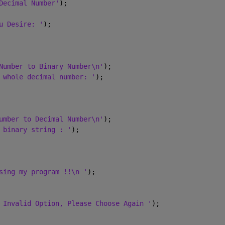
Decimal Number'
);
u Desire: '
);
Number to Binary Number\n'
);
 whole decimal number: '
);
umber to Decimal Number\n'
);
 binary string : '
);
sing my program !!\n '
);
 Invalid Option, Please Choose Again '
);