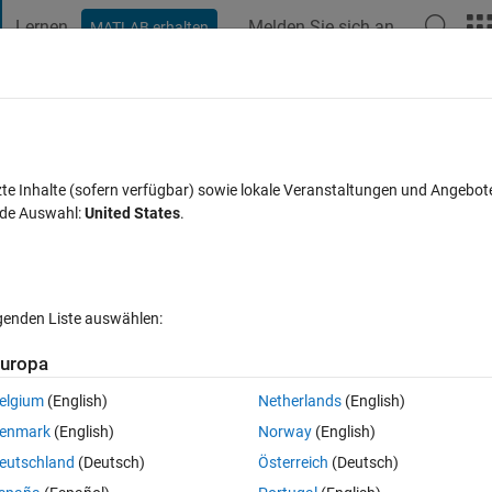
Lernen
Melden Sie sich an
MATLAB erhalten
t Playground
Diskussionen
Wettbewerbe
Blogs
Veröffentlic
FAQs zu MATLAB
Mehr
zte Inhalte (sofern verfügbar) sowie lokale Veranstaltungen und Angebot
nde Auswahl:
United States
.
Antwort akzeptiert
Aktualisiert 25 Feb. 2020
22 Ansichten (30 
lgenden Liste auswählen:
uropa
elgium
(English)
Netherlands
(English)
0 Stimmen
enmark
(English)
Norway
(English)
eutschland
(Deutsch)
Österreich
(Deutsch)
a program written as follows, 