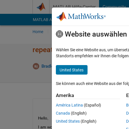
Weiter zum Inhalt
MATLAB Hilfe-Center
Community
MATLAB Answers
File Exchange
Cody
AI Cha
Home
Fragen
Antworten
Durchsuchen
Website auswählen
repeating a sequence of code
Wählen Sie eine Website aus, um überset
Standorts empfehlen wir Ihnen die folge
Bradley Johnson
25 Feb. 2020
1 Antwort
United States
Sie können auch eine Website aus der fo
Amerika
E
América Latina
(Español)
B
Canada
(English)
D
Hello, 
United States
(English)
D
I am working on an assignment for a class, I have 