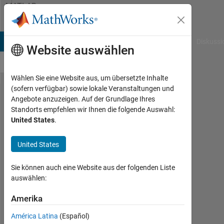
Weiter zum Inhalt
MATLAB
Answers
B Answers
File Exchange
Cody
AI Chat Playground
Diskussi
Website auswählen
Wählen Sie eine Website aus, um übersetzte Inhalte
(sofern verfügbar) sowie lokale Veranstaltungen und
lsqnonlin
Angebote anzuzeigen. Auf der Grundlage Ihres
Standorts empfehlen wir Ihnen die folgende Auswahl:
with
United States
.
vector
input and
United States
multiple
Sie können auch eine Website aus der folgenden Liste
equations.
auswählen:
Amerika
Emma Van
Puyenbroeck
América Latina
(Español)
21