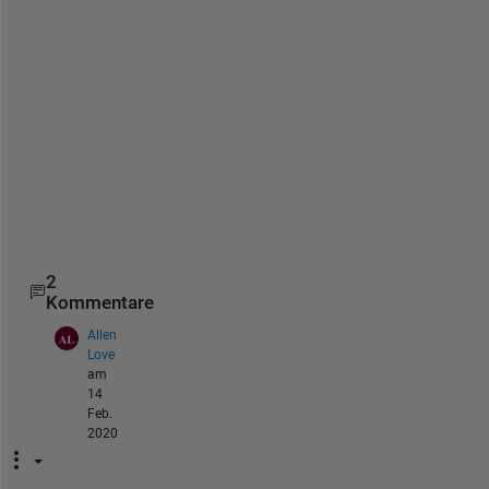
s
,
S
p
e
n
c
e
r
2
Kommentare
Allen
Love
am
14
Feb.
2020