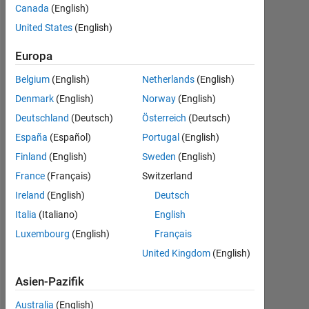
my
Canada
(English)
dynamics
United States
(English)
function?
Europa
Belgium
(English)
Netherlands
(English)
Emma
Denmark
(English)
Norway
(English)
Benjaminson
Deutschland
(Deutsch)
Österreich
(Deutsch)
27
Jan.
España
(Español)
Portugal
(English)
2020
Finland
(English)
Sweden
(English)
1
France
(Français)
Switzerland
Antwort
Ireland
(English)
Deutsch
Antwort
Italia
(Italiano)
English
akzeptiert
Luxembourg
(English)
Français
United Kingdom
(English)
Aktualisiert
27 Jan.
Asien-Pazifik
2020
3
Australia
(English)