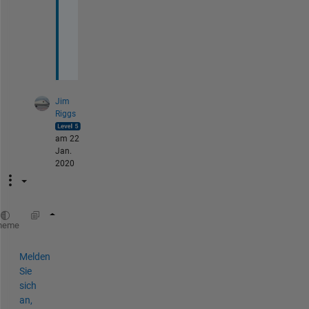
i
o
n
Jim
Riggs
am 22
Jan.
2020
ddy = @(t, y) -1;
heme
Melden
Sie
sich
an,