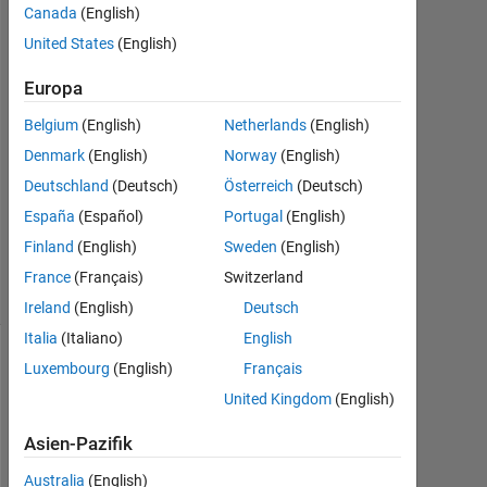
ski
Canada
(English)
22
United States
(English)
Jan.
2020
Europa
2
Antworten
Belgium
(English)
Netherlands
(English)
Denmark
(English)
Norway
(English)
Aktualisiert
Deutschland
(Deutsch)
Österreich
(Deutsch)
23 Jan.
España
(Español)
Portugal
(English)
2020
20
Finland
(English)
Sweden
(English)
Ansichten
France
(Français)
Switzerland
(30 Tage)
Ireland
(English)
Deutsch
Italia
(Italiano)
English
Luxembourg
(English)
Français
Ältere
Kommentare
United Kingdom
(English)
anzeigen
Asien-Pazifik
Australia
(English)