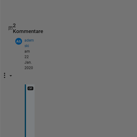
n
.
2
Kommentare
adem
ski
am
22
Jan.
2020
i 
w
a
n
t 
u