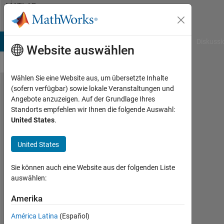
Weiter zum Inhalt
MATLAB
Answers
B Answers
File Exchange
Cody
AI Chat Playground
Diskussi
Website auswählen
Wählen Sie eine Website aus, um übersetzte Inhalte
(sofern verfügbar) sowie lokale Veranstaltungen und
how can
Angebote anzuzeigen. Auf der Grundlage Ihres
Standorts empfehlen wir Ihnen die folgende Auswahl:
i resolve
United States
.
this
equation
United States
Runge
Sie können auch eine Website aus der folgenden Liste
kutta
auswählen:
method
Amerika
adem
América Latina
(Español)