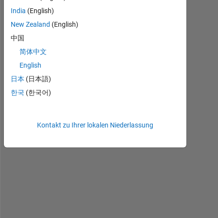
India
(English)
y
New Zealand
(English)
'
'
中国
+
简体中文
1
English
=
0 
日本
(日本語)
한국
(한국어)
d
d
y
Kontakt zu Ihrer lokalen Niederlassung
/
d
d
t 
+  
1 
=
0