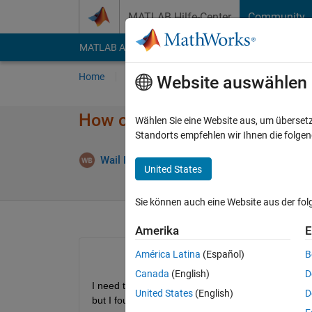
Weiter zum Inhalt
MATLAB Hilfe-Center
Community
MATLAB Answers
File Exchange
Cody
AI Cha
Home
Fragen
Antworten
Durchsuchen
Website auswählen
How can I connect Matlab to 
Wählen Sie eine Website aus, um überset
Standorts empfehlen wir Ihnen die folge
Wail Boumchita
15 Jan. 2020
1 Antwort
United States
Sie können auch eine Website aus der fo
Amerika
E
América Latina
(Español)
B
Canada
(English)
D
I need to connect Matlab to Blender and send data 
United States
(English)
D
but I found nothing.