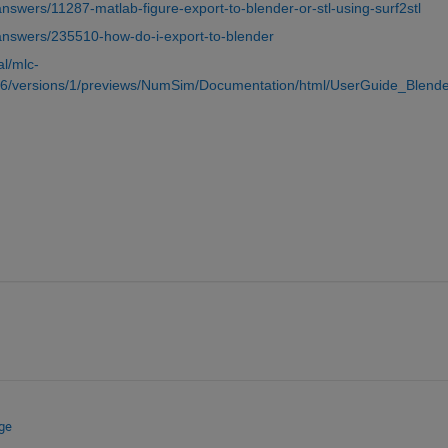
nswers/11287-matlab-figure-export-to-blender-or-stl-using-surf2stl
/answers/235510-how-do-i-export-to-blender
l/mlc-
6/versions/1/previews/NumSim/Documentation/html/UserGuide_Blende
ge