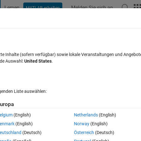
Lernen
Melden Sie sich an
MATLAB erhalten
t Playground
Diskussionen
Wettbewerbe
Blogs
Veröffentlic
FAQs zu MATLAB
Mehr
Blender?
zte Inhalte (sofern verfügbar) sowie lokale Veranstaltungen und Angebot
nde Auswahl:
United States
.
Aktualisiert 7 Okt. 2020
32 Ansichten (30 Tage)
lgenden Liste auswählen:
uropa
elgium
(English)
Netherlands
(English)
1 Stimme
enmark
(English)
Norway
(English)
between the two programs in real-time. I searched for a similar questi
eutschland
(Deutsch)
Österreich
(Deutsch)