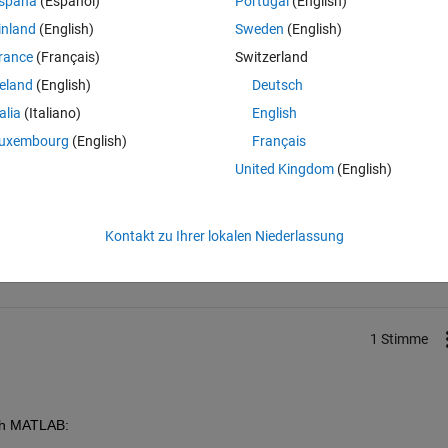
spaña
(Español)
Portugal
(English)
inland
(English)
Sweden
(English)
rance
(Français)
Switzerland
reland
(English)
Deutsch
talia
(Italiano)
English
uxembourg
(English)
Français
United Kingdom
(English)
Melden Sie sich an, um diese Frage zu bean
Kontakt zu Ihrer lokalen Niederlassung
Weiterleiten
Anmelden, um Aktivität zu v
1 Stimme
ith MATLAB: