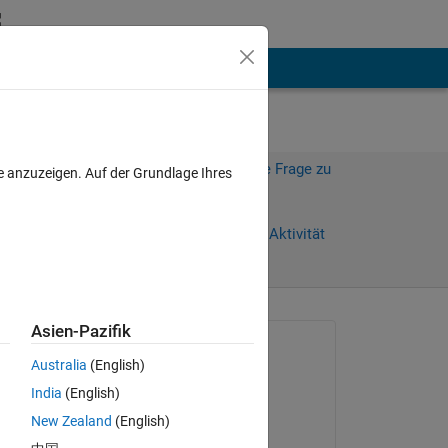
hen
Mehr
Melden Sie sich an, um diese Frage zu
e anzuzeigen. Auf der Grundlage Ihres
beantworten.
Weiterleiten
Anmelden, um Aktivität
zu verfolgen
Asien-Pazifik
Gefragt:
Australia
(English)
Wail Boumchita
India
(English)
am 15 Jan. 2020
on, 
New Zealand
(English)
Beantwortet: