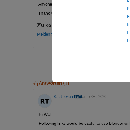
E
Anyone can help?
F
Thank you in advance.
F
I
0 Kommentare
I
Melden Sie sich an, um zu kommentieren.
L
Antworten (1)
Rajat Tewari
am 7 Okt. 2020
Hi Wail,
Following links would be useful to use Blender w