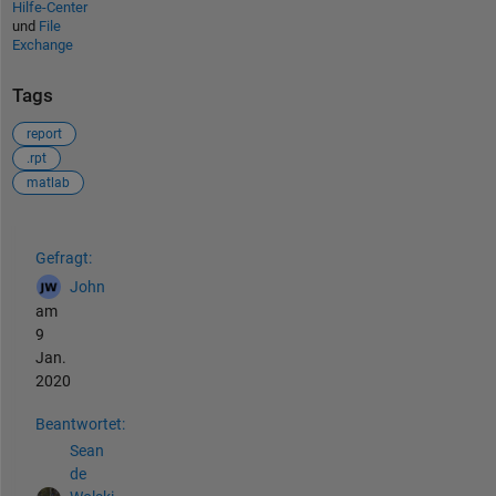
Hilfe-Center
und
File
Exchange
Tags
report
.rpt
matlab
Siehe auch
Gefragt:
John
am
9
Jan.
2020
Beantwortet:
Sean
de