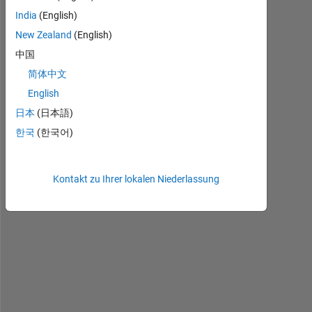
r
India
(English)
e
p
New Zealand
(English)
o
中国
r
简体中文
t 
f
English
i
日本
(日本語)
l
한국
(한국어)
e 
.
r
p
Kontakt zu Ihrer lokalen Niederlassung
t 
b
e 
c
o
n
v
e
r