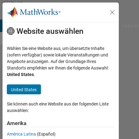
Weiter zum Inhalt
MATLAB
Answers
B Answers
File Exchange
Cody
AI Chat Playground
Diskussi
Website auswählen
Wählen Sie eine Website aus, um übersetzte Inhalte
(sofern verfügbar) sowie lokale Veranstaltungen und
Convert
Angebote anzuzeigen. Auf der Grundlage Ihres
Standorts empfehlen wir Ihnen die folgende Auswahl:
.rpt to
United States
.
.m file?
United States
John
Sie können auch eine Website aus der folgenden Liste
9
auswählen:
Jan.
2020
Amerika
2
Antworten
América Latina
(Español)