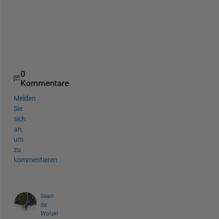
.
h
t
m
l
0
Kommentare
Melden
Sie
sich
an,
um
zu
kommentieren.
Sean
de
Wolski