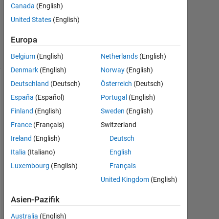
Canada
(English)
Aktualisiert
United States
(English)
9 Jan. 2020
329
Europa
Ansichten
(30 Tage)
Belgium
(English)
Netherlands
(English)
Denmark
(English)
Norway
(English)
Deutschland
(Deutsch)
Österreich
(Deutsch)
España
(Español)
Portugal
(English)
Finland
(English)
Sweden
(English)
France
(Français)
Switzerland
Ireland
(English)
Deutsch
Italia
(Italiano)
English
C
Luxembourg
(English)
Français
a
United Kingdom
(English)
n 
t
Asien-Pazifik
h
e 
Australia
(English)