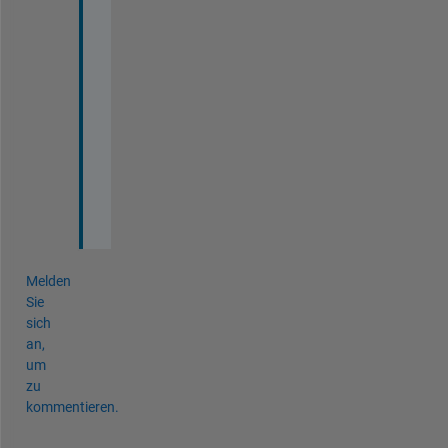
e
' 
b
l
o
c
k
s 
?
Melden
Sie
sich
an,
um
zu
kommentieren.