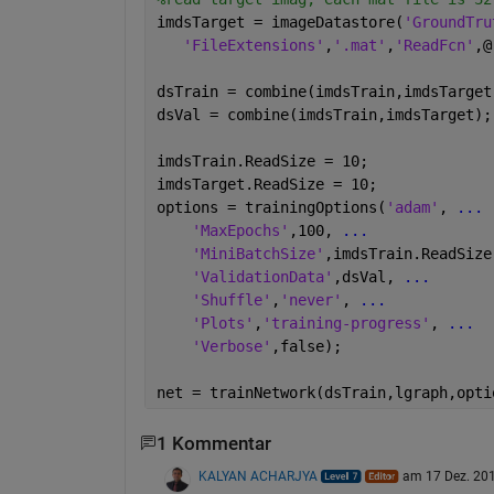
imdsTarget = imageDatastore(
'GroundTru
'FileExtensions'
,
'.mat'
,
'ReadFcn'
,@
dsTrain = combine(imdsTrain,imdsTarget
dsVal = combine(imdsTrain,imdsTarget);
imdsTrain.ReadSize = 10;
imdsTarget.ReadSize = 10;
options = trainingOptions(
'adam'
, 
...
'MaxEpochs'
,100, 
...
'MiniBatchSize'
,imdsTrain.ReadSize
'ValidationData'
,dsVal, 
...
'Shuffle'
,
'never'
, 
...
'Plots'
,
'training-progress'
, 
...
'Verbose'
,false);
net = trainNetwork(dsTrain,lgraph,opti
1 Kommentar
KALYAN ACHARJYA
am 17 Dez. 20