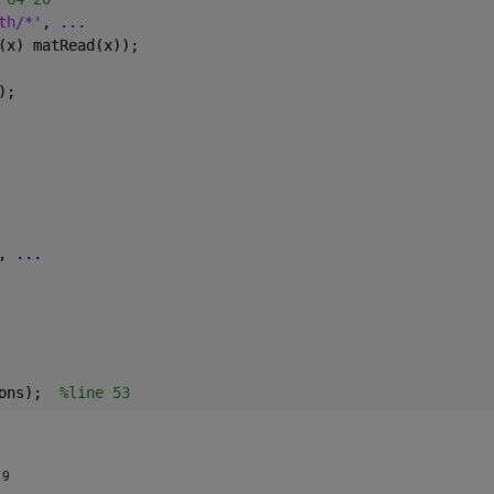
th/*'
, 
...
(x) matRead(x));
);
, 
...
ons);  
%line 53
19