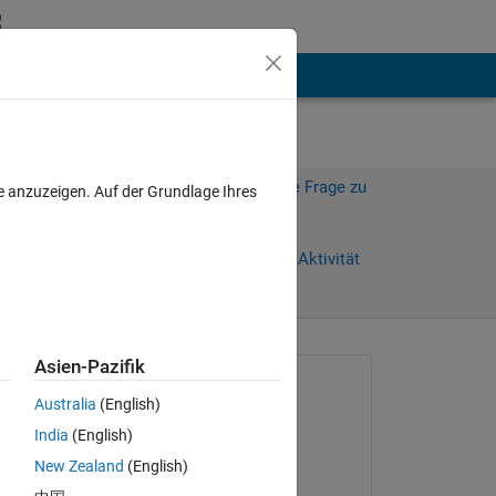
hen
Mehr
Melden Sie sich an, um diese Frage zu
e anzuzeigen. Auf der Grundlage Ihres
beantworten.
Weiterleiten
Anmelden, um Aktivität
zu verfolgen
Asien-Pazifik
Gefragt:
Australia
(English)
jhe en lin
India
(English)
am 17 Dez. 2019
ws a 
New Zealand
(English)
Beantwortet: