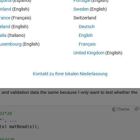
spaña
(Español)
Portugal
(English)
Theme
inland
(English)
Sweden
(English)
rance
(Français)
Switzerland
reland
(English)
Deutsch
talia
(Italiano)
English
ons);
uxembourg
(English)
Français
United Kingdom
(English)
that I create the wrong training data and vadiation data? 
Kontakt zu Ihrer lokalen Niederlassung
a and validation data the same because I only want to test whether the 
Theme
32*20
*'
, 
...
(x) matRead(x));
*64*20