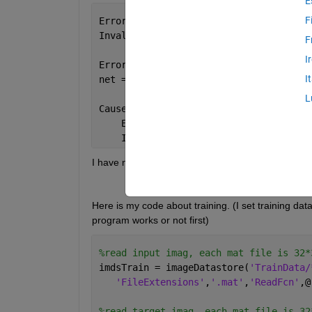
E
F
Error 
using trainNetwork (line 170)
Invalid 
input array.
F
I
Error 
in NetworkTest (line 53)
I
net = trainNetwork(dsTrain,lgraph,opti
L
Caused 
by:
    Error 
using builtin
    Invalid 
input array.
I have no idea how to fix this problem. Is it mean 
Here is my code about training. (I set training dat
program works or not first)
%read input imag, each mat file is 32*
imdsTrain = imageDatastore(
'TrainData/
'FileExtensions'
,
'.mat'
,
'ReadFcn'
,@
%read target imag, each mat file is 32