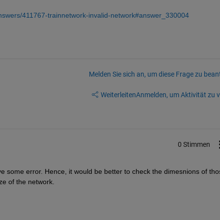
answers/411767-trainnetwork-invalid-network#answer_330004
Melden Sie sich an, um diese Frage zu bean
Weiterleiten
Anmelden, um Aktivität zu v
0 Stimmen
ve some error. Hence, it would be better to check the dimesnions of thos
ze of the network.