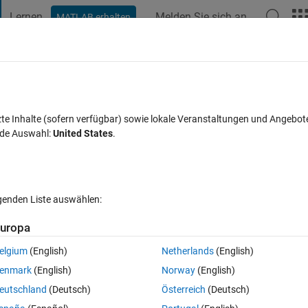
Lernen
Melden Sie sich an
MATLAB erhalten
t Playground
Diskussionen
Wettbewerbe
Blogs
Veröffentlic
FAQs zu MATLAB
Mehr
ng builtin" when using trainNetwork?
zte Inhalte (sofern verfügbar) sowie lokale Veranstaltungen und Angebot
nde Auswahl:
United States
.
siert 20 Dez. 2019
10 Ansichten (30 Tage)
lgenden Liste auswählen:
uropa
elgium
(English)
Netherlands
(English)
0 Stimmen
In MATLAB Online öffnen
enmark
(English)
Norway
(English)
twork, but when I finish creating training data and validation data, it sho
eutschland
(Deutsch)
Österreich
(Deutsch)