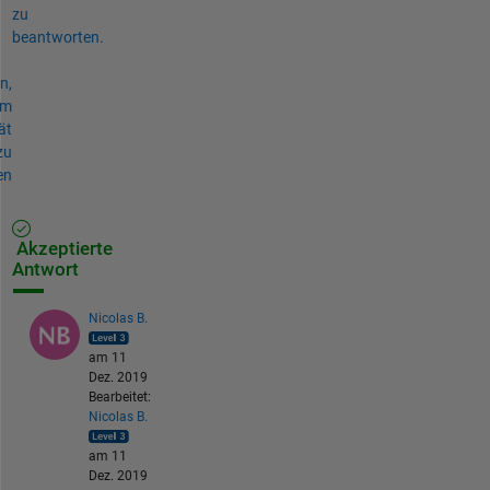
zu
beantworten.
n,
um
ät
zu
en
Akzeptierte
Antwort
Nicolas B.
am 11
Dez. 2019
Bearbeitet:
Nicolas B.
am 11
Dez. 2019