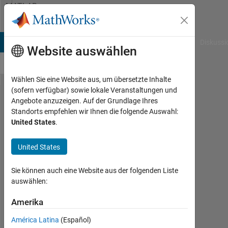
Weiter zum Inhalt
MATLAB
Answers
B Answers
File Exchange
Cody
AI Chat Playground
Diskussi
Website auswählen
Wählen Sie eine Website aus, um übersetzte Inhalte
(sofern verfügbar) sowie lokale Veranstaltungen und
Calculate
Angebote anzuzeigen. Auf der Grundlage Ihres
Standorts empfehlen wir Ihnen die folgende Auswahl:
the time-
United States
.
averaged
value
United States
every 10
Sie können auch eine Website aus der folgenden Liste
iterations
auswählen:
Amerika
m
m
América Latina
(Español)
11