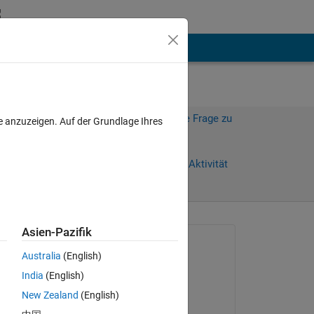
hen
Mehr
Melden Sie sich an, um diese Frage zu
e anzuzeigen. Auf der Grundlage Ihres
beantworten.
Weiterleiten
Anmelden, um Aktivität
zu verfolgen
Asien-Pazifik
Gefragt:
Australia
(English)
Gabriele Testa
India
(English)
am 4 Dez. 2019
ich 
New Zealand
(English)
Beantwortet: