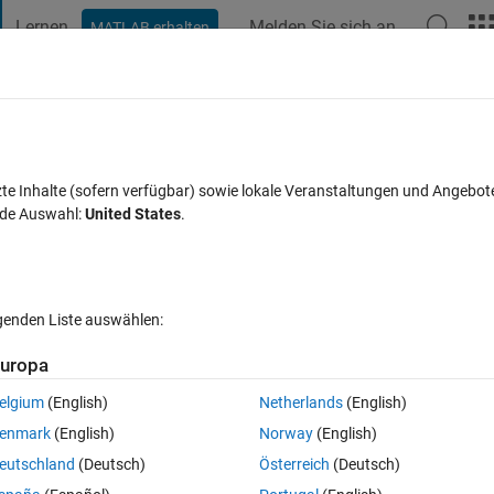
Lernen
Melden Sie sich an
MATLAB erhalten
t Playground
Diskussionen
Wettbewerbe
Blogs
Veröffentlic
FAQs zu MATLAB
Mehr
rected to one headphone?
zte Inhalte (sofern verfügbar) sowie lokale Veranstaltungen und Angebot
nde Auswahl:
United States
.
ualisiert 4 Dez. 2019
8 Ansichten (30 Tage)
lgenden Liste auswählen:
uropa
elgium
(English)
Netherlands
(English)
0 Stimmen
enmark
(English)
Norway
(English)
ound directed only to one headphone. I've already generated the sound w
eutschland
(Deutsch)
Österreich
(Deutsch)