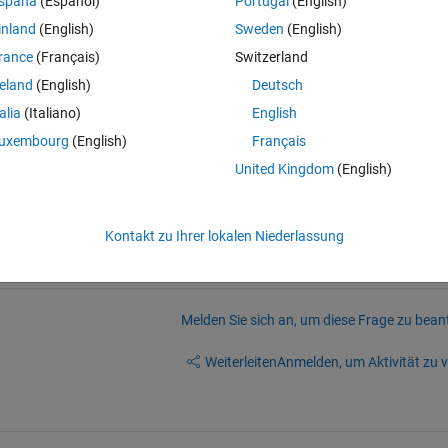
spaña
(Español)
Portugal
(English)
inland
(English)
Sweden
(English)
rance
(Français)
Switzerland
reland
(English)
Deutsch
talia
(Italiano)
English
uxembourg
(English)
Français
United Kingdom
(English)
Kontakt zu Ihrer lokalen Niederlassung
Melden Sie sich an, um diese Frage zu bean
Weiterleiten
Anmelden, um Aktivität zu v