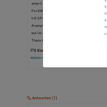
E
amp=1 ;
F
Fs=10000 ;
F
t=0:1/Fs:2;
I
A=amp*sin(2*pi*440*t);
I
but i'm stuck here.
L
Thanx to all.
0 Kommentare
Melden Sie sich an, um zu kommentieren.
Antworten (1)