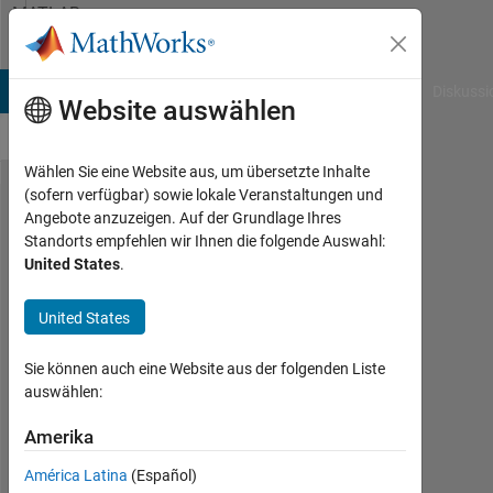
Weiter zum Inhalt
MATLAB
Answers
B Answers
File Exchange
Cody
AI Chat Playground
Diskussi
Website auswählen
Wählen Sie eine Website aus, um übersetzte Inhalte
(sofern verfügbar) sowie lokale Veranstaltungen und
Plots -
Angebote anzuzeigen. Auf der Grundlage Ihres
Standorts empfehlen wir Ihnen die folgende Auswahl:
Two Y-
United States
.
Axis
with
United States
Different
Sie können auch eine Website aus der folgenden Liste
Units
auswählen:
Amerika
Tony
Rankin
América Latina
(Español)
4