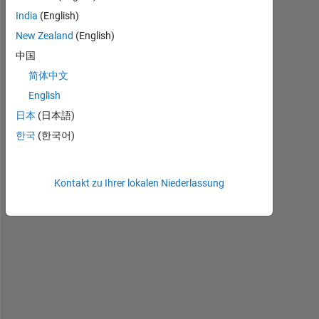
n
India
(English)
e
e
New Zealand
(English)
d 
中国
t
简体中文
o 
p
English
l
日本
(日本語)
o
한국
(한국어)
t 
a 
l
Kontakt zu Ihrer lokalen Niederlassung
o
t 
o
f 
d
a
t
a 
f
r