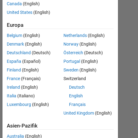
Canada
(English)
Dez.
United States
(English)
2019
1
Europa
Antwort
Belgium
(English)
Netherlands
(English)
Aktualisiert
Denmark
(English)
Norway
(English)
1 Jun. 2021
Deutschland
(Deutsch)
Österreich
(Deutsch)
8
Ansichten
España
(Español)
Portugal
(English)
(30 Tage)
Finland
(English)
Sweden
(English)
France
(Français)
Switzerland
Ireland
(English)
Deutsch
Ältere
Kommentare
Italia
(Italiano)
English
anzeigen
Luxembourg
(English)
Français
United Kingdom
(English)
Asien-Pazifik
I 
Australia
(English)