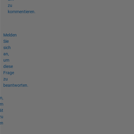
zu
kommentieren.
Melden
Sie
sich
an,
um
diese
Frage
zu
beantworten.
n,
um
ät
zu
en