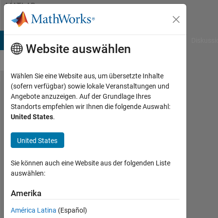
Weiter zum Inhalt
MATLAB
Answers
B Answers
File Exchange
Cody
AI Chat Playground
Diskussi
Website auswählen
Wählen Sie eine Website aus, um übersetzte Inhalte
(sofern verfügbar) sowie lokale Veranstaltungen und
how to
Angebote anzuzeigen. Auf der Grundlage Ihres
Standorts empfehlen wir Ihnen die folgende Auswahl:
properly
United States
.
textscan
United States
Matthew
Sie können auch eine Website aus der folgenden Liste
Perry
auswählen:
25
Nov.
Amerika
2019
0
América Latina
(Español)
Antworten