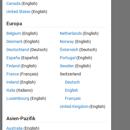
て
Canada
(English)
United States
(English)
HAGIWARA
Europa
9
Belgium
(English)
Netherlands
(English)
Nov.
2019
Denmark
(English)
Norway
(English)
1
Deutschland
(Deutsch)
Österreich
(Deutsch)
Antwort
España
(Español)
Portugal
(English)
Antwort
Finland
(English)
Sweden
(English)
akzeptiert
France
(Français)
Switzerland
Ireland
(English)
Deutsch
Aktualisiert
Italia
(Italiano)
English
16 Nov.
2019
Luxembourg
(English)
Français
6
United Kingdom
(English)
Ansichten
(30 Tage)
Asien-Pazifik
Australia
(English)