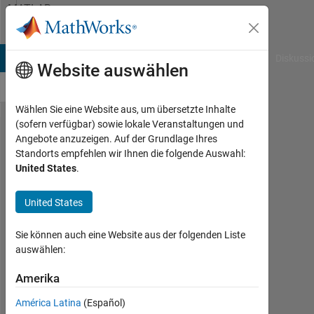
Weiter zum Inhalt
MATLAB
Answers
B Answers
File Exchange
Cody
AI Chat Playground
Diskussi
Website auswählen
Wählen Sie eine Website aus, um übersetzte Inhalte
(sofern verfügbar) sowie lokale Veranstaltungen und
"XXXX"は
Angebote anzuzeigen. Auf der Grundlage Ihres
Standorts empfehlen wir Ihnen die folgende Auswahl:
次の実​行
United States
.
ではより
多くの入
United States
力​引数を
Sie können auch eine Website aus der folgenden Liste
必要とし
auswählen:
ます。​と
Amerika
いうエラ
ーについ
América Latina
(Español)