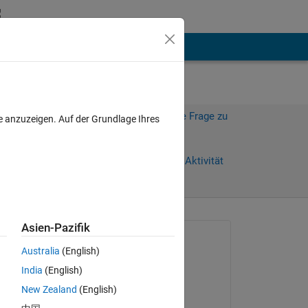
hen
Mehr
Melden Sie sich an, um diese Frage zu
e anzuzeigen. Auf der Grundlage Ihres
beantworten.
Weiterleiten
Anmelden, um Aktivität
zu verfolgen
Asien-Pazifik
Gefragt:
Australia
(English)
Gina Carts
India
(English)
am 4 Nov. 2019
New Zealand
(English)
Beantwortet: