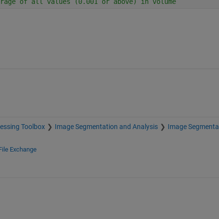
rage of all values (0.001 or above) in volume 
essing Toolbox
Image Segmentation and Analysis
Image Segmenta
File Exchange