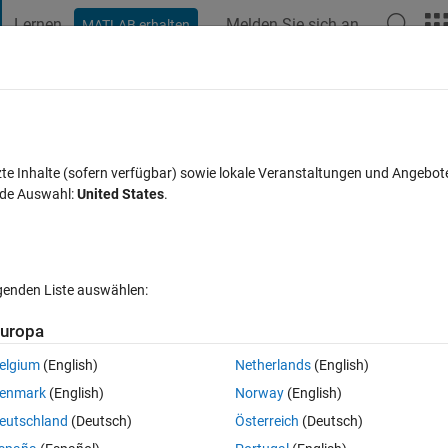
Lernen
Melden Sie sich an
MATLAB erhalten
t Playground
Diskussionen
Wettbewerbe
Blogs
Veröffentlic
FAQs zu MATLAB
Mehr
 pixels and set a threshold
zte Inhalte (sofern verfügbar) sowie lokale Veranstaltungen und Angebot
nde Auswahl:
United States
.
siert 8 Apr. 2020
35 Ansichten (30 Tage)
lgenden Liste auswählen:
uropa
elgium
(English)
Netherlands
(English)
0 Stimmen
enmark
(English)
Norway
(English)
onzero pixels using my binary mask. 
eutschland
(Deutsch)
Österreich
(Deutsch)
).