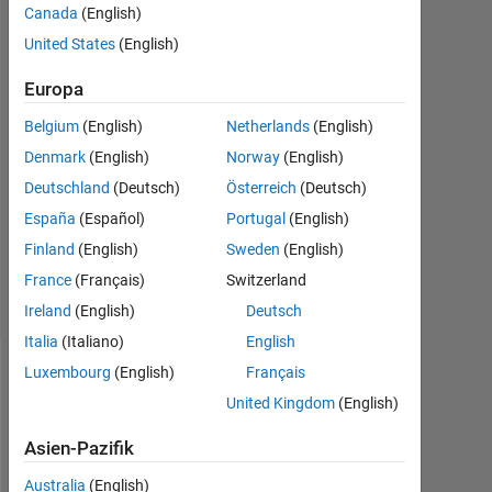
Canada
(English)
2019
2
United States
(English)
Antworten
Europa
Antwort
Belgium
(English)
Netherlands
(English)
akzeptiert
Denmark
(English)
Norway
(English)
Aktualisiert
Deutschland
(Deutsch)
Österreich
(Deutsch)
30 Aug.
España
(Español)
Portugal
(English)
2021
Finland
(English)
Sweden
(English)
8
France
(Français)
Switzerland
Ansichten
(30 Tage)
Ireland
(English)
Deutsch
Italia
(Italiano)
English
Luxembourg
(English)
Français
United Kingdom
(English)
Asien-Pazifik
Australia
(English)