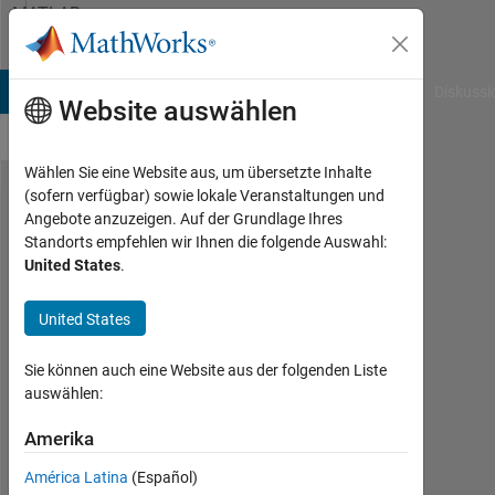
Weiter zum Inhalt
MATLAB
Answers
B Answers
File Exchange
Cody
AI Chat Playground
Diskussi
Website auswählen
Wählen Sie eine Website aus, um übersetzte Inhalte
(sofern verfügbar) sowie lokale Veranstaltungen und
'String
Angebote anzuzeigen. Auf der Grundlage Ihres
Standorts empfehlen wir Ihnen die folgende Auswahl:
scalar or
United States
.
character
vector
United States
must have
Sie können auch eine Website aus der folgenden Liste
valid
auswählen:
interpreter
Amerika
syntax:'
for Sigma
América Latina
(Español)