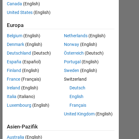
Canada
(English)
United States
(English)
Yaser
Khojah
Europa
24
Belgium
(English)
Netherlands
(English)
Okt.
Denmark
(English)
Norway
(English)
2019
Deutschland
(Deutsch)
Österreich
(Deutsch)
1
Antwort
España
(Español)
Portugal
(English)
Finland
(English)
Sweden
(English)
Antwort
France
(Français)
Switzerland
akzeptiert
Ireland
(English)
Deutsch
Aktualisiert
Italia
(Italiano)
English
29 Okt.
Luxembourg
(English)
Français
2019
United Kingdom
(English)
27
Ansichten
Asien-Pazifik
(30 Tage)
Australia
(English)