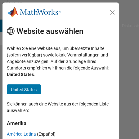
Weiter zum Inhalt
MATLAB
Answers
B Answers
File Exchange
Cody
AI Chat Playground
Diskussi
Website auswählen
Wählen Sie eine Website aus, um übersetzte Inhalte
(sofern verfügbar) sowie lokale Veranstaltungen und
How
Angebote anzuzeigen. Auf der Grundlage Ihres
Standorts empfehlen wir Ihnen die folgende Auswahl:
can
United States
.
select
apecific
United States
rows
Sie können auch eine Website aus der folgenden Liste
from
auswählen:
text
Amerika
files
América Latina
(Español)