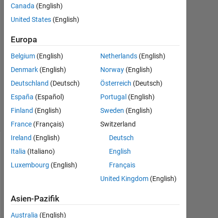
Canada
(English)
Okt.
United States
(English)
2019
2
Europa
Antworten
Belgium
(English)
Netherlands
(English)
Aktualisiert
Denmark
(English)
Norway
(English)
11 Nov.
Deutschland
(Deutsch)
Österreich
(Deutsch)
2020
25
España
(Español)
Portugal
(English)
Ansichten
Finland
(English)
Sweden
(English)
(30 Tage)
France
(Français)
Switzerland
Ireland
(English)
Deutsch
Italia
(Italiano)
English
Luxembourg
(English)
Français
United Kingdom
(English)
Asien-Pazifik
Australia
(English)