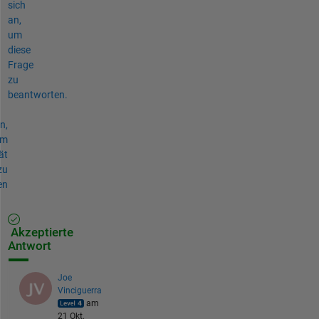
sich
an,
um
diese
Frage
zu
beantworten.
n,
um
ät
zu
en
Akzeptierte
Antwort
Joe
Vinciguerra
am
21 Okt.