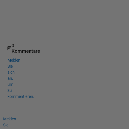
n
k 
y
o
u
.
0
Kommentare
Melden
Sie
sich
an,
um
zu
kommentieren.
Melden
Sie