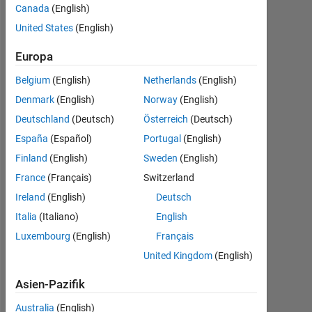
range of
Canada
(English)
values in first
United States
(English)
column ?
Europa
Belgium
(English)
Netherlands
(English)
Duphrin
Denmark
(English)
Norway
(English)
21
Deutschland
(Deutsch)
Österreich
(Deutsch)
Okt.
2019
España
(Español)
Portugal
(English)
2
Finland
(English)
Sweden
(English)
Antworten
France
(Français)
Switzerland
Ireland
(English)
Deutsch
Antwort
akzeptiert
Italia
(Italiano)
English
Luxembourg
(English)
Français
Aktualisiert
United Kingdom
(English)
21 Okt.
2019
Asien-Pazifik
12
Ansichten
Australia
(English)