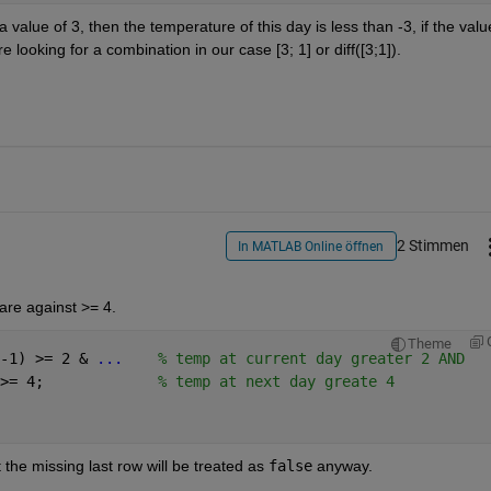
a value of 3, then the temperature of this day is less than -3, if the value
looking for a combination in our case [3; 1] or diff([3;1]).
2 Stimmen
In MATLAB Online öffnen
re against >= 4.
Theme
-1) >= 2 & 
...
    % temp at current day greater 2 AND
>= 4;             
% temp at next day greate 4
t the missing last row will be treated as 
false
 anyway.