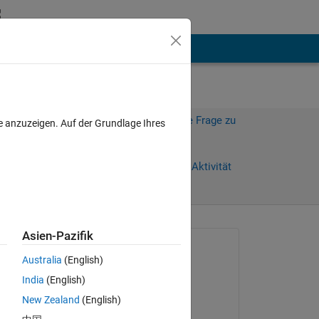
hen
Mehr
Melden Sie sich an, um diese Frage zu
e anzuzeigen. Auf der Grundlage Ihres
beantworten.
Weiterleiten
Anmelden, um Aktivität
zu verfolgen
anzeigen
Asien-Pazifik
Gefragt:
Australia
(English)
Hamed Hedayatnia
India
(English)
am 17 Okt. 2019
New Zealand
(English)
Bearbeitet: