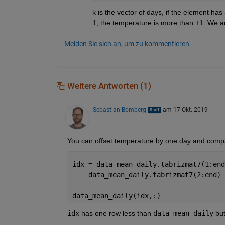
k is the vector of days, if the element has 
1, the temperature is more than +1. We are 
Melden Sie sich an, um zu kommentieren.
Weitere Antworten (1)
Sebastian Bomberg
am 17 Okt. 2019
You can offset temperature by one day and compa
idx = data_mean_daily.tabrizmat7(1:end
    data_mean_daily.tabrizmat7(2:end) 
data_mean_daily(idx,:)
idx
 has one row less than 
data_mean_daily
 bu