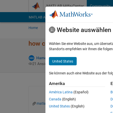
Weiter zum Inhalt
MATLAB Hilfe-Center
Community
MATLAB Answers
File Exchange
Cody
AI Cha
Home
Fragen
Antworten
Durchsuchen
Website auswählen
how can I find a specific data 
Wählen Sie eine Website aus, um überset
Standorts empfehlen wir Ihnen die folge
Hamed Hedayatnia
17 Okt. 2019
2 Antwor
United States
21 Ansichten (30 Tage)
Sie können auch eine Website aus der fo
Amerika
E
América Latina
(Español)
B
Canada
(English)
D
matlab.mat
United States
(English)
D