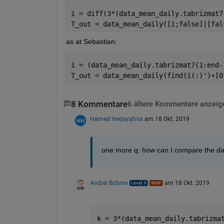
i = diff(3*(data_mean_daily.tabrizmat7
T_out = data_mean_daily([i;false]|[fal
as at Sebastian:
i = (data_mean_daily.tabrizmat7(1:end-
T_out = data_mean_daily(find(i(:)')+[0
8 Kommentare
6 ältere Kommentare anzeig
Hamed Hedayatnia
am 18 Okt. 2019
one more q: how can I compare the da
Andrei Bobrov
am 18 Okt. 2019
k = 3*(data_mean_daily.tabrizma