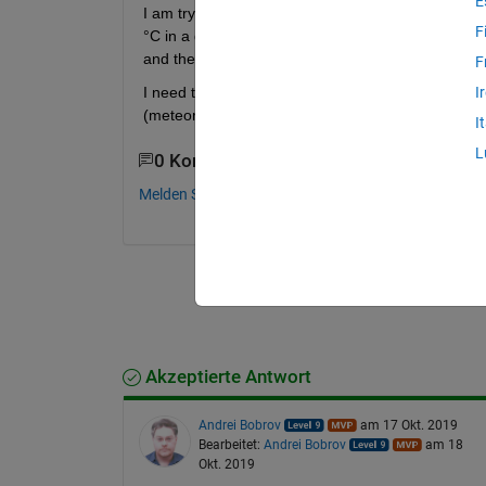
E
I am trying to extract the freez-thaw cycles in a 
F
°C in a day and thawing when temperature rises abo
and then retime the time table based on it.
F
I need to find the days with mean temperature be
I
(meteorological data file in attachment.)
I
L
0 Kommentare
Melden Sie sich an, um zu kommentieren.
Akzeptierte Antwort
Andrei Bobrov
am 17 Okt. 2019
Bearbeitet:
Andrei Bobrov
am 18
Okt. 2019