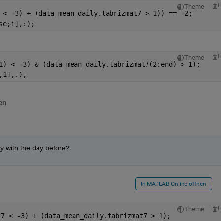
Theme
 < -3) + (data_mean_daily.tabrizmat7 > 1)) == -2;
se;i],:);
Theme
1) < -3) & (data_mean_daily.tabrizmat7(2:end) > 1);
;1],:);
en
y with the day before?
In MATLAB Online öffnen
Theme
t7 < -3) + (data_mean_daily.tabrizmat7 > 1);