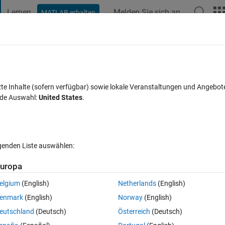
Lernen
Melden Sie sich an
MATLAB erhalten
t Playground
Diskussionen
Wettbewerbe
Blogs
Veröffentlic
FAQs zu MATLAB
Mehr
in time table in matlab?
zte Inhalte (sofern verfügbar) sowie lokale Veranstaltungen und Angebot
nde Auswahl:
United States
.
Antwort akzeptiert
Aktualisiert 18 Okt. 2019
ten
lgenden Liste auswählen:
Ältere Kommentare 
uropa
elgium
(English)
Netherlands
(English)
0 Stimmen
enmark
(English)
Norway
(English)
eutschland
(Deutsch)
Österreich
(Deutsch)