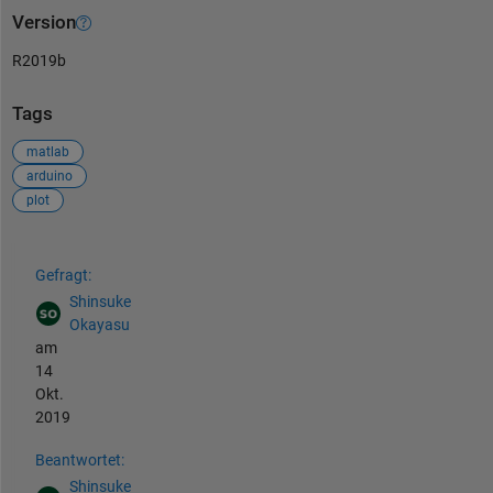
Version
R2019b
Tags
matlab
arduino
plot
Siehe auch
Gefragt:
Shinsuke
Okayasu
am
14
Okt.
2019
Beantwortet:
Shinsuke