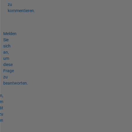
zu
kommentieren.
Melden
Sie
sich
an,
um
diese
Frage
zu
beantworten.
n,
um
ät
zu
en