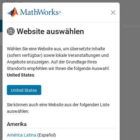
Weiter zum Inhalt
MATLAB
Answers
B Answers
File Exchange
Cody
AI Chat Playground
Diskussi
Website auswählen
Wählen Sie eine Website aus, um übersetzte Inhalte
(sofern verfügbar) sowie lokale Veranstaltungen und
Arduino
Angebote anzuzeigen. Auf der Grundlage Ihres
Standorts empfehlen wir Ihnen die folgende Auswahl:
時間 VS
United States
.
A0ピン
に入力
United States
される
Sie können auch eine Website aus der folgenden Liste
電圧を
auswählen:
プロッ
Amerika
トす
る。
América Latina
(Español)