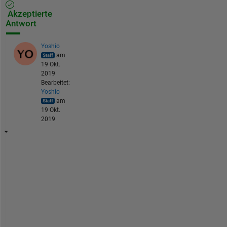
Akzeptierte
Antwort
Yoshio
am
19 Okt.
2019
Bearbeitet:
Yoshio
am
19 Okt.
2019
O
S
の
ク
ロ
ッ