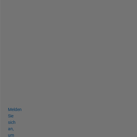
し
て
コ
ー
ド
を
作
成
し
て
み
ま
す
。
Melden
Sie
sich
an,
um