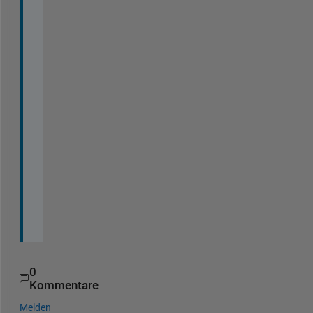
ま
し
た
。
あ
り
が
と
う
ご
ざ
い
ま
す
。
0
Kommentare
Melden