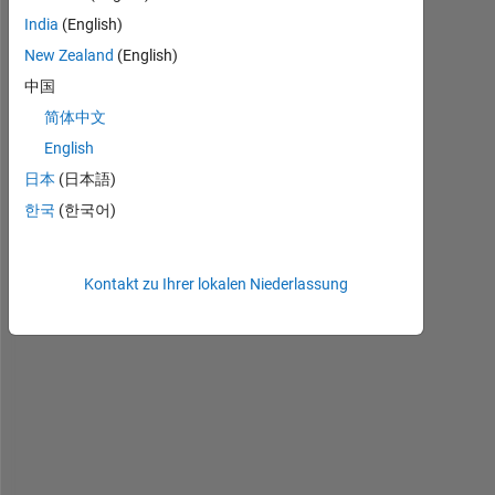
India
(English)
New Zealand
(English)
中国
简体中文
English
A
日本
(日本語)
r
한국
(한국어)
d
u
i
Kontakt zu Ihrer lokalen Niederlassung
n
o
か
ら
の
５
V
信
号