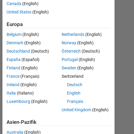
Canada
(English)
United States
(English)
Shinsuke
Okayasu
Europa
14
Okt.
Belgium
(English)
Netherlands
(English)
2019
Denmark
(English)
Norway
(English)
2
Deutschland
(Deutsch)
Österreich
(Deutsch)
Antworten
España
(Español)
Portugal
(English)
Antwort
Finland
(English)
Sweden
(English)
akzeptiert
France
(Français)
Switzerland
Ireland
(English)
Deutsch
Aktualisiert
27 Okt.
Italia
(Italiano)
English
2019
Luxembourg
(English)
Français
4
United Kingdom
(English)
Ansichten
(30 Tage)
Asien-Pazifik
Australia
(English)