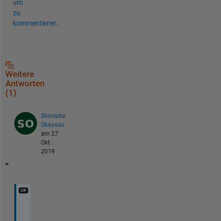
um
zu
kommentieren.
Weitere
Antworten
(1)
Shinsuke
Okayasu
am 27
Okt.
2019
あ
り