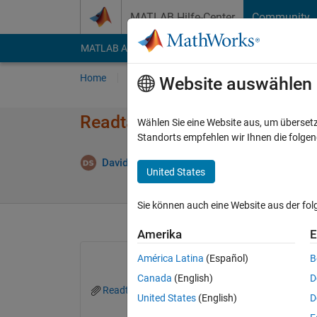
Weiter zum Inhalt
MATLAB Hilfe-Center
Community
MATLAB Answers
File Exchange
Cody
AI Cha
Home
Fragen
Antworten
Durchsuchen
Website auswählen
Readtable function reads the r
Wählen Sie eine Website aus, um überset
Standorts empfehlen wir Ihnen die folge
A
David Schaefer
11 Okt. 2019
1 Antwort
United States
Sie können auch eine Website aus der fo
Amerika
E
América Latina
(Español)
B
Canada
(English)
D
Readtable.PNG
United States
(English)
D