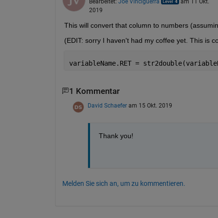
Bearbeitet:
Joe Vinciguerra
am 11 Okt.
2019
This will convert that column to numbers (assumi
(EDIT: sorry I haven't had my coffee yet. This is co
variableName.RET = str2double(variable
1 Kommentar
David Schaefer
am 15 Okt. 2019
Thank you!
Melden Sie sich an, um zu kommentieren.