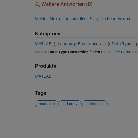
Weitere Antworten (0)
Melden Sie sich an, um diese Frage zu beantworten.
Kategorien
MATLAB
Language Fundamentals
Data Types
Mehr zu
Data Type Conversion
finden Sie in
Hilfe-Center
un
Produkte
MATLAB
Tags
readtable
cell array
str2double
Siehe auch