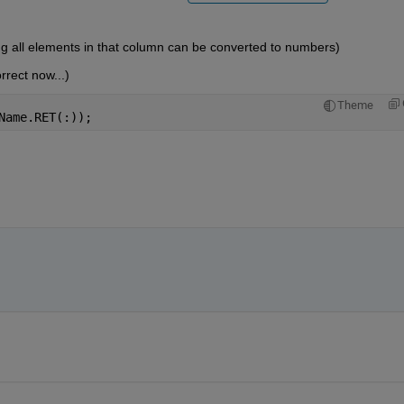
ng all elements in that column can be converted to numbers)
rrect now...)
Theme
Name.RET(:));