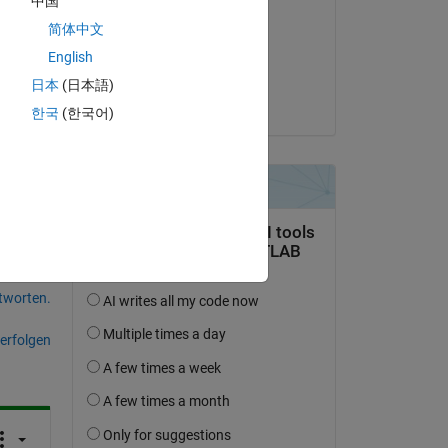
中国
CSV 
David Schaefer
简体中文
am 15 Okt. 2019
English
Akzeptiert:
日本
(日本語)
Joe Vinciguerra
한국
(한국어)
tworten.
erfolgen