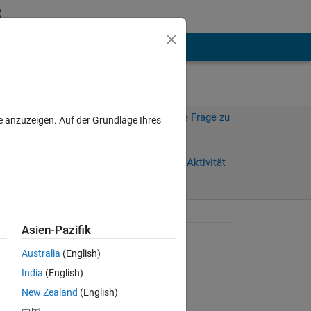
hen
Mehr
Melden Sie sich an, um diese Frage zu
e anzuzeigen. Auf der Grundlage Ihres
beantworten.
e)
Weiterleiten
Anmelden, um Aktivität
zu verfolgen
Asien-Pazifik
Gefragt:
Australia
(English)
David Schaefer
India
(English)
am 11 Okt. 2019
New Zealand
(English)
Kommentiert: