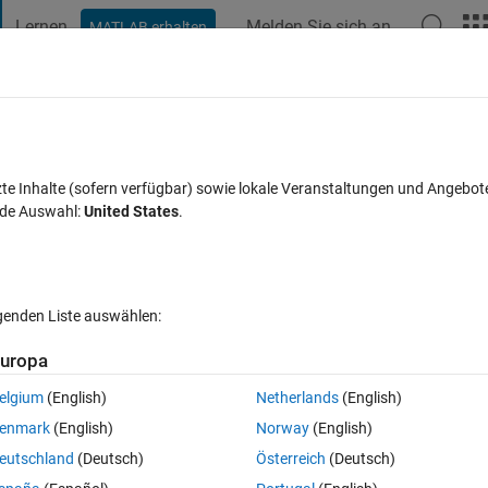
Lernen
Melden Sie sich an
MATLAB erhalten
t Playground
Diskussionen
Wettbewerbe
Blogs
Veröffentlic
FAQs zu MATLAB
Mehr
eturn of CRSP data as cell array
zte Inhalte (sofern verfügbar) sowie lokale Veranstaltungen und Angebot
nde Auswahl:
United States
.
ntwort akzeptiert
Aktualisiert 15 Okt. 2019
5 Ansichten (30 Tag
lgenden Liste auswählen:
uropa
elgium
(English)
Netherlands
(English)
0 Stimmen
enmark
(English)
Norway
(English)
eutschland
(Deutsch)
Österreich
(Deutsch)