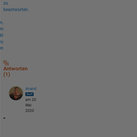
zu
beantworten.
n,
um
ät
zu
en
Antworten
(1)
Anand
am 20
Mai
2020