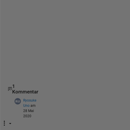
e
F
i
l
e
R
e
a
d
e
r
. 
1
Kommentar
Ryosuke
Uno
am
28 Mai
2020