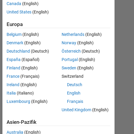
Canada
(English)
2019
1
United States
(English)
Antwort
Europa
Aktualisiert
Belgium
(English)
Netherlands
(English)
28 Mai
Denmark
(English)
Norway
(English)
2020
20
Deutschland
(Deutsch)
Österreich
(Deutsch)
Ansichten
España
(Español)
Portugal
(English)
(30 Tage)
Finland
(English)
Sweden
(English)
France
(Français)
Switzerland
Ireland
(English)
Deutsch
Italia
(Italiano)
English
Luxembourg
(English)
Français
United Kingdom
(English)
Asien-Pazifik
i 
Australia
(English)
h