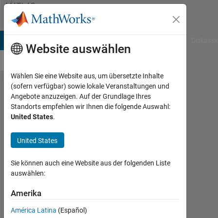
Weiter zum Inhalt
MATLAB
Answers
B Answers
File Exchange
Cody
AI Chat Playground
Diskussi
Website auswählen
Wählen Sie eine Website aus, um übersetzte Inhalte
(sofern verfügbar) sowie lokale Veranstaltungen und
How can
Angebote anzuzeigen. Auf der Grundlage Ihres
Standorts empfehlen wir Ihnen die folgende Auswahl:
i make a
United States
.
map
from
United States
pcapfile?
Sie können auch eine Website aus der folgenden Liste
auswählen:
Ryosuke
Uno
Amerika
4
América Latina
(Español)
Okt.