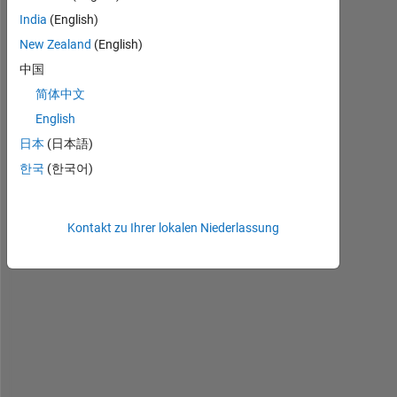
a
India
(English)
v
New Zealand
(English)
e 
中国
a 
l
简体中文
i
English
d
日本
(日本語)
a
r 
한국
(한국어)
d
a
t
Kontakt zu Ihrer lokalen Niederlassung
a 
w
i
t
h 
p
c
a
p