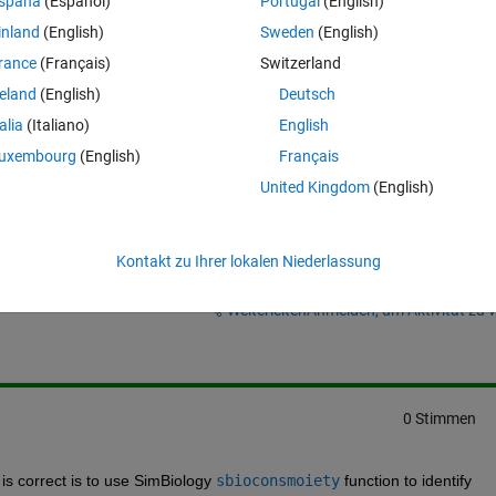
spaña
(Español)
Portugal
(English)
t solvers and this has not eliminated the issue. The mass balance term is 
inland
(English)
Sweden
(English)
rance
(Français)
Switzerland
reland
(English)
Deutsch
talia
(Italiano)
English
uxembourg
(English)
Français
United Kingdom
(English)
Kontakt zu Ihrer lokalen Niederlassung
Melden Sie sich an, um diese Frage zu bean
Weiterleiten
Anmelden, um Aktivität zu v
0 Stimmen
is correct is to use SimBiology 
sbioconsmoiety
 function to identify 