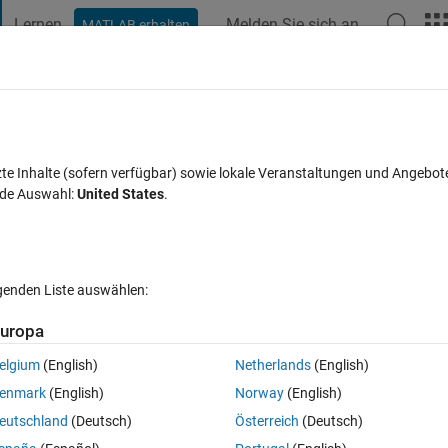
Lernen
Melden Sie sich an
MATLAB erhalten
t Playground
Diskussionen
Wettbewerbe
Blogs
Veröffentlic
FAQs zu MATLAB
Mehr
K model in Simbiology
zte Inhalte (sofern verfügbar) sowie lokale Veranstaltungen und Angebot
nde Auswahl:
United States
.
Antwort akzeptiert
Aktualisiert 4 Okt. 2019
7 Ansichten (30 T
lgenden Liste auswählen:
uropa
elgium
(English)
Netherlands
(English)
0 Stimmen
enmark
(English)
Norway
(English)
ass out of nowhere, Nobel prize here I come...) in my PBPK model. 
eutschland
(Deutsch)
Österreich
(Deutsch)
s (hours 0-10 out of 72) end up spitting out about a 1-10% error as a 