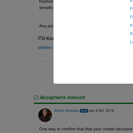
E
fraction of the dose applied. I have tried differen
sensitive to parameter values as well.
F
F
I
Any pointers would help. 
I
0 Kommentare
L
Melden Sie sich an, um zu kommentieren.
Akzeptierte Antwort
Arthur Goldsipe
am 4 Okt. 2019
One way to confirm that that your model structure 