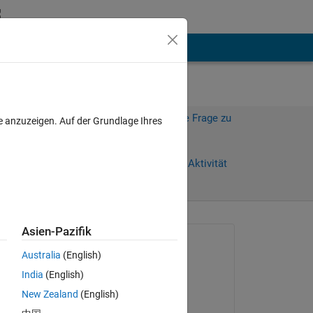
hen
Mehr
Melden Sie sich an, um diese Frage zu
e anzuzeigen. Auf der Grundlage Ihres
beantworten.
age)
Weiterleiten
Anmelden, um Aktivität
zu verfolgen
Asien-Pazifik
Gefragt:
Australia
(English)
Andrew Heitman
India
(English)
am 3 Okt. 2019
New Zealand
(English)
Kommentiert: