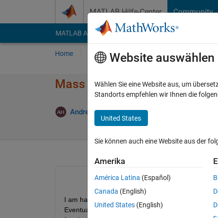
Weiter zum Inhalt
MATLAB Hilfe-Center
Community
MATLAB Answers
File Exchange
Cody
AI Cha
Home
Fragen
Antworten
Durchsuchen
Website auswählen
Mass balance issues with PBP
Wählen Sie eine Website aus, um überset
Standorts empfehlen wir Ihnen die folge
Andrew Heitman
3 Okt. 2019
3 Antworten
United States
Sie können auch eine Website aus der fo
Amerika
E
América Latina
(Español)
B
Canada
(English)
D
I am having issues with mass balance (creating m
United States
(English)
D
Eventually the system evens out, but the first step