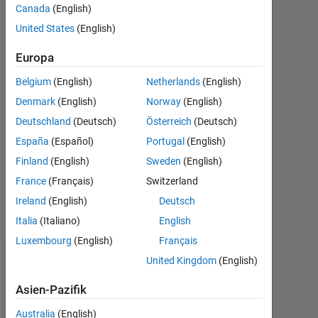
Canada
(English)
Okt.
United States
(English)
2019
2
Europa
Antworten
Belgium
(English)
Netherlands
(English)
Antwort
Denmark
(English)
Norway
(English)
akzeptiert
Deutschland
(Deutsch)
Österreich
(Deutsch)
Aktualisiert
España
(Español)
Portugal
(English)
17 Apr.
Finland
(English)
Sweden
(English)
2024
France
(Français)
Switzerland
30
Ireland
(English)
Deutsch
Ansichten
(30 Tage)
Italia
(Italiano)
English
Luxembourg
(English)
Français
United Kingdom
(English)
Asien-Pazifik
Australia
(English)