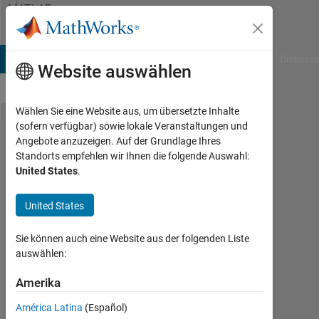
Weiter zum Inhalt
MATLAB
Answers
B Answers
File Exchange
Cody
AI Chat Playground
Diskussi
Website auswählen
Wählen Sie eine Website aus, um übersetzte Inhalte
(sofern verfügbar) sowie lokale Veranstaltungen und
App
Angebote anzuzeigen. Auf der Grundlage Ihres
Standorts empfehlen wir Ihnen die folgende Auswahl:
Designer
United States
.
standalone
Test app
United States
not
Sie können auch eine Website aus der folgenden Liste
executing
auswählen:
Amerika
Bereketab
Gulai
América Latina
(Español)
2