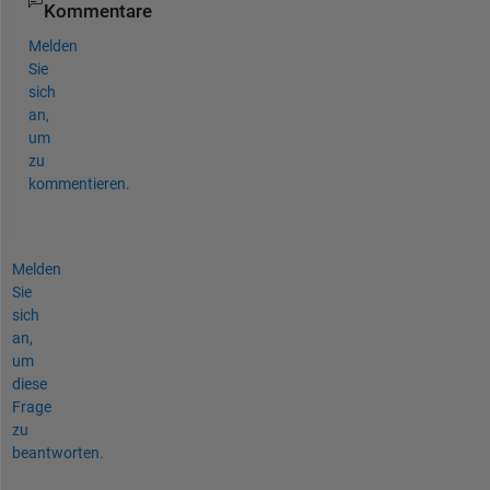
Kommentare
Melden
Sie
sich
an,
um
zu
kommentieren.
Melden
Sie
sich
an,
um
diese
Frage
zu
beantworten.