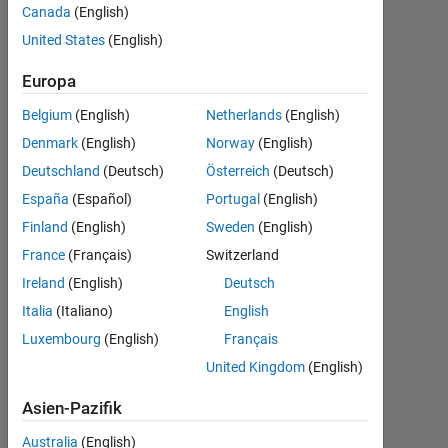
てイ
Canada
(English)
ンポ
United States
(English)
ート
Europa
する
Belgium
(English)
Netherlands
(English)
やり​
Denmark
(English)
Norway
(English)
方
Deutschland
(Deutsch)
Österreich
(Deutsch)
España
(Español)
Portugal
(English)
myu
Finland
(English)
Sweden
(English)
1
France
(Français)
Switzerland
Okt.
2019
Ireland
(English)
Deutsch
1
Italia
(Italiano)
English
Antwort
Luxembourg
(English)
Français
United Kingdom
(English)
Antwort
akzeptiert
Asien-Pazifik
Aktualisiert
Australia
(English)