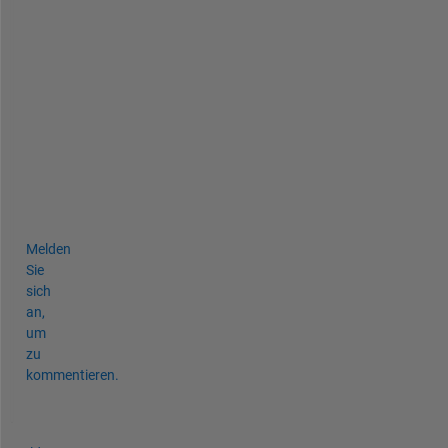
確
認
が
し
や
す
い
で
す
。
Melden
Sie
sich
an,
um
zu
kommentieren.