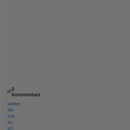
n 
I 
t
r
y 
t
o 
r
u
n 
i
t
?
0
Kommentare
Melden
Sie
sich
an,
um