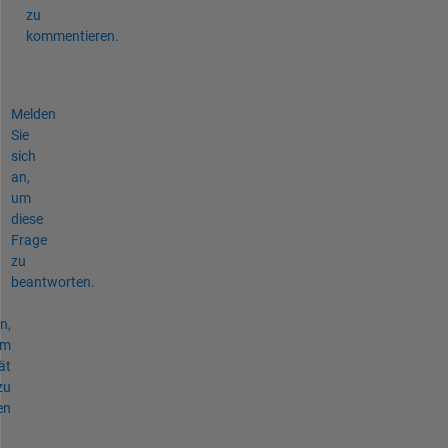
zu
kommentieren.
Melden
Sie
sich
an,
um
diese
Frage
zu
beantworten.
n,
um
ät
zu
en