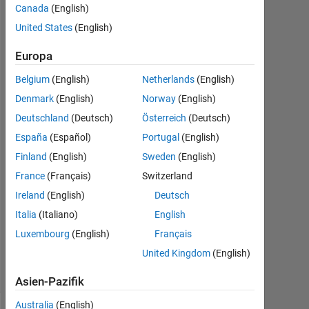
the
Canada
(English)
name of
United States
(English)
a .mlapp
Europa
Belgium
(English)
Netherlands
(English)
Phunny
Denmark
(English)
Norway
(English)
24
Deutschland
(Deutsch)
Österreich
(Deutsch)
Sep.
2019
España
(Español)
Portugal
(English)
2
Finland
(English)
Sweden
(English)
Antworten
France
(Français)
Switzerland
Ireland
(English)
Deutsch
Aktualisiert
25 Apr.
Italia
(Italiano)
English
2023
Luxembourg
(English)
Français
23
United Kingdom
(English)
Ansichten
(30 Tage)
Asien-Pazifik
Australia
(English)