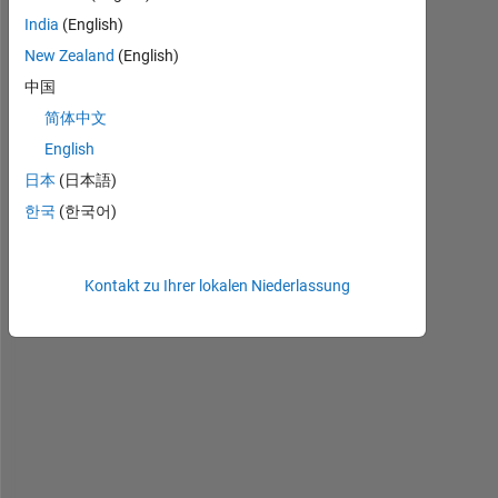
India
(English)
New Zealand
(English)
中国
简体中文
English
W
日本
(日本語)
h
한국
(한국어)
y
, 
w
Kontakt zu Ihrer lokalen Niederlassung
h
e
n 
i 
c
h
a
n
g