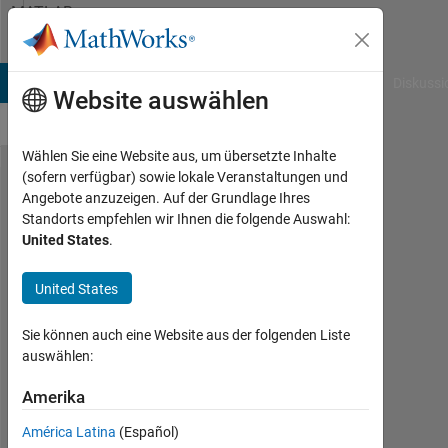
Weiter zum Inhalt
MATLAB
Answers
B Answers
File Exchange
Cody
AI Chat Playground
Diskussi
Website auswählen
Wählen Sie eine Website aus, um übersetzte Inhalte
(sofern verfügbar) sowie lokale Veranstaltungen und
Error:
Angebote anzuzeigen. Auf der Grundlage Ihres
Standorts empfehlen wir Ihnen die folgende Auswahl:
class
United States
.
name
and
United States
filename
Sie können auch eine Website aus der folgenden Liste
do not
auswählen:
agree,
Amerika
after
changing
América Latina
(Español)