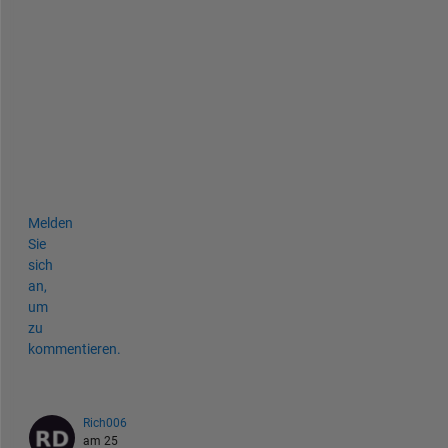
R
+
S 
a
g
a
i
n
.
Melden
Sie
sich
an,
um
zu
kommentieren.
Rich006
am 25