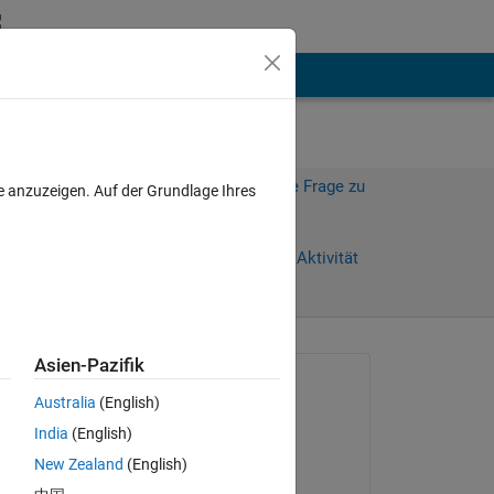
hen
Mehr
Melden Sie sich an, um diese Frage zu
e anzuzeigen. Auf der Grundlage Ihres
beantworten.
e)
Weiterleiten
Anmelden, um Aktivität
zu verfolgen
anzeigen
Asien-Pazifik
Gefragt:
Australia
(English)
masoud jiryaei
India
(English)
am 4 Sep. 2019
New Zealand
(English)
Kommentiert: