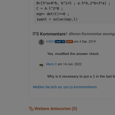
B=[5*a+8*b, b^2+5 ; a-5*b,2*b+3*a] ; 
C = A-l^2*B ;
eqn= det(C)==0 ;
iwant = solve(eqn,l)
3 Kommentare
1 älteren Kommentar anzeig
KSSV
am 4 Sep. 2019
Yes..modified the answer check. 
Mario C
am 14 Jun. 2022
Why is it necessary to put a 1 in the last l
Melden Sie sich an, um zu kommentieren.
Weitere Antworten (0)