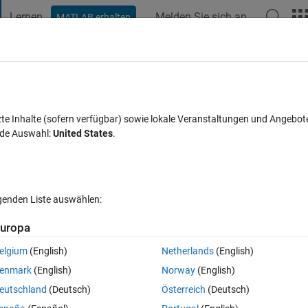
Lernen
Melden Sie sich an
MATLAB erhalten
t Playground
Diskussionen
Wettbewerbe
Blogs
Veröffentlic
FAQs zu MATLAB
Mehr
c variables?
zte Inhalte (sofern verfügbar) sowie lokale Veranstaltungen und Angebot
nde Auswahl:
United States
.
twort akzeptiert
Aktualisiert 14 Jun. 2022
14 Ansichten (30 Tag
lgenden Liste auswählen:
Ältere Kommentare 
uropa
elgium
(English)
Netherlands
(English)
0 Stimmen
enmark
(English)
Norway
(English)
eutschland
(Deutsch)
Österreich
(Deutsch)