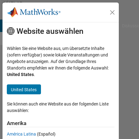
Weiter zum Inhalt
MATLAB
Answers
B Answers
File Exchange
Cody
AI Chat Playground
Diskussi
Website auswählen
Wählen Sie eine Website aus, um übersetzte Inhalte
(sofern verfügbar) sowie lokale Veranstaltungen und
How to
Angebote anzuzeigen. Auf der Grundlage Ihres
Standorts empfehlen wir Ihnen die folgende Auswahl:
make
United States
.
heatmap
y-axis
United States
based
Sie können auch eine Website aus der folgenden Liste
on
auswählen:
column
Amerika
names,
not
América Latina
(Español)