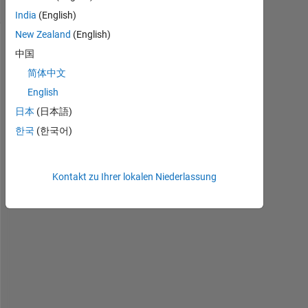
(30 Tage)
India
(English)
New Zealand
(English)
中国
简体中文
English
日本
(日本語)
한국
(한국어)
H
o
Kontakt zu Ihrer lokalen Niederlassung
w 
c
a
n 
I 
m
a
k
e 