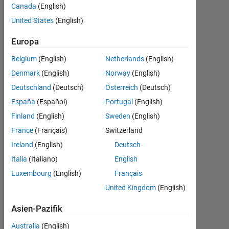
column
Canada
(English)
values
United States
(English)
Europa
newbie9
Belgium
(English)
Netherlands
(English)
27
Denmark
(English)
Norway
(English)
Aug.
Deutschland
(Deutsch)
Österreich
(Deutsch)
2019
España
(Español)
Portugal
(English)
1
Finland
(English)
Sweden
(English)
Antwort
France
(Français)
Switzerland
Antwort
Ireland
(English)
Deutsch
akzeptiert
Italia
(Italiano)
English
Luxembourg
(English)
Français
Aktualisiert
28 Aug.
United Kingdom
(English)
2019
Asien-Pazifik
15
Ansichten
Australia
(English)