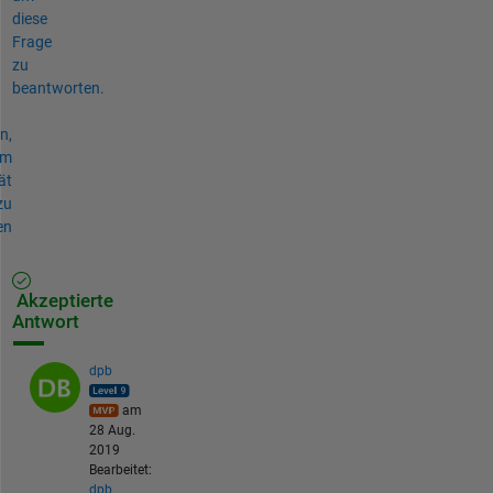
diese
Frage
zu
beantworten.
n,
um
ät
zu
en
Akzeptierte
Antwort
dpb
am
28 Aug.
2019
Bearbeitet:
dpb