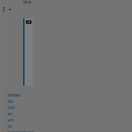
2019
t
h
a
n
k 
y
o
u
Melden
Sie
sich
an,
um
zu