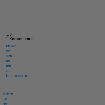
o
x
e
s
?
0
Kommentare
Melden
Sie
sich
an,
um
zu
kommentieren.
Melden
Sie
sich