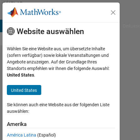
Weiter zum Inhalt
MATLAB
Answers
B Answers
File Exchange
Cody
AI Chat Playground
Diskussi
Website auswählen
Wählen Sie eine Website aus, um übersetzte Inhalte
(sofern verfügbar) sowie lokale Veranstaltungen und
Noise
Angebote anzuzeigen. Auf der Grundlage Ihres
Standorts empfehlen wir Ihnen die folgende Auswahl:
removal
United States
.
using
filters
United States
Sie können auch eine Website aus der folgenden Liste
FIR
auswählen:
4
Amerika
Sep.
2012
América Latina
(Español)