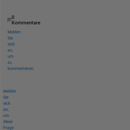
e
0
Kommentare
Melden
Sie
sich
an,
um
zu
kommentieren.
Melden
Sie
sich
an,
um
diese
Frage