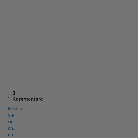
s
0
Kommentare
Melden
Sie
sich
an,
um