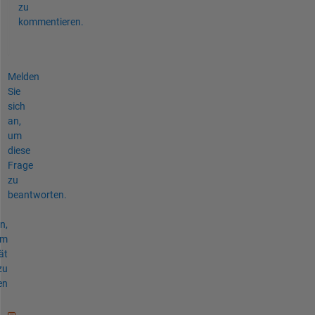
zu
kommentieren.
Melden
Sie
sich
an,
um
diese
Frage
zu
beantworten.
n,
um
ät
zu
en