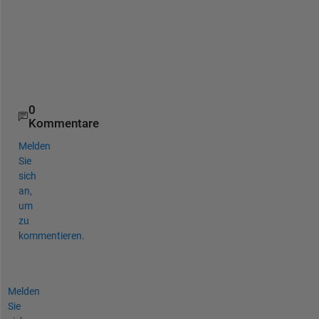
l
p
i
n
g 
!
0
Kommentare
Melden
Sie
sich
an,
um
zu
kommentieren.
Melden
Sie