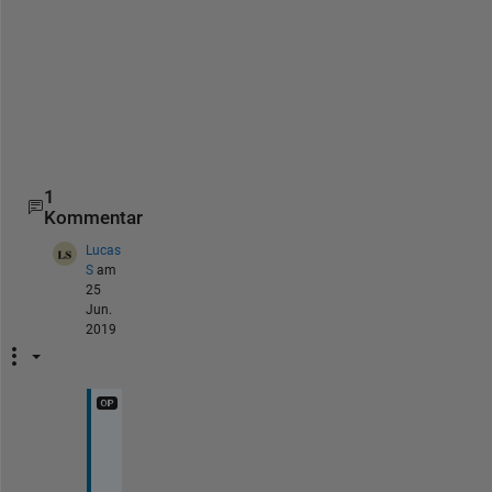
y
s
t
e
m
.
1
Kommentar
Lucas
S
am
25
Jun.
2019
T
h
a