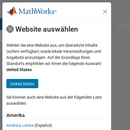
Weiter zum Inhalt
MATLAB
Answers
B Answers
File Exchange
Cody
AI Chat Playground
Diskussi
Website auswählen
Wählen Sie eine Website aus, um übersetzte Inhalte
(sofern verfügbar) sowie lokale Veranstaltungen und
How to
Angebote anzuzeigen. Auf der Grundlage Ihres
Standorts empfehlen wir Ihnen die folgende Auswahl:
resize
United States
.
a
system
United States
window
Sie können auch eine Website aus der folgenden Liste
auswählen:
Lucas
S
Amerika
25
América Latina
(Español)
Jun.