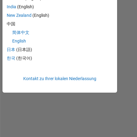
India
(English)
H
New Zealand
(English)
e
中国
l
简体中文
l
o 
English
i  
日本
(日本語)
w
한국
(한국어)
o
u
l
d 
Kontakt zu Ihrer lokalen Niederlassung
l
i
k
e 
t
o 
k
n
o