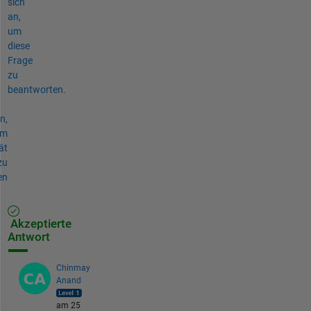
sich
an,
um
diese
Frage
zu
beantworten.
n,
um
ät
zu
en
Akzeptierte
Antwort
Chinmay
Anand
am 25