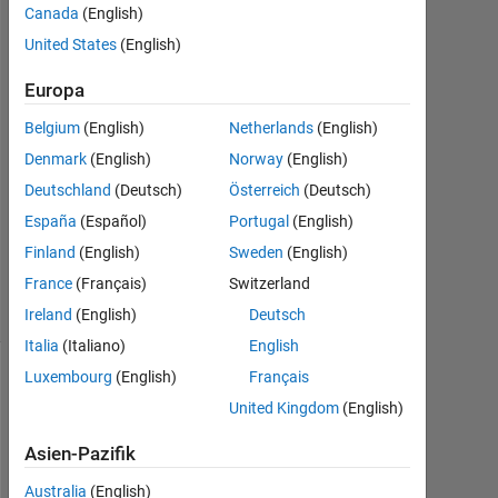
Canada
(English)
2019
1
United States
(English)
Antwort
Europa
Antwort
Belgium
(English)
Netherlands
(English)
akzeptiert
Denmark
(English)
Norway
(English)
Aktualisiert
Deutschland
(Deutsch)
Österreich
(Deutsch)
25 Jun.
España
(Español)
Portugal
(English)
2019
Finland
(English)
Sweden
(English)
10
France
(Français)
Switzerland
Ansichten
(30 Tage)
Ireland
(English)
Deutsch
Italia
(Italiano)
English
Luxembourg
(English)
Français
United Kingdom
(English)
Asien-Pazifik
Australia
(English)