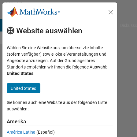
Weiter zum Inhalt
MATLAB
Answers
B Answers
File Exchange
Cody
AI Chat Playground
Diskussi
Website auswählen
Wählen Sie eine Website aus, um übersetzte Inhalte
(sofern verfügbar) sowie lokale Veranstaltungen und
Log
Angebote anzuzeigen. Auf der Grundlage Ihres
Standorts empfehlen wir Ihnen die folgende Auswahl:
likelihood
United States
.
is initially
high in
United States
FOCE but
Sie können auch eine Website aus der folgenden Liste
as the
auswählen:
iteration
Amerika
proceeds
to greater
América Latina
(Español)