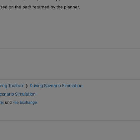
ased on the path returned by the planner.
ving Toolbox
Driving Scenario Simulation
Scenario Simulation
ter
und
File Exchange