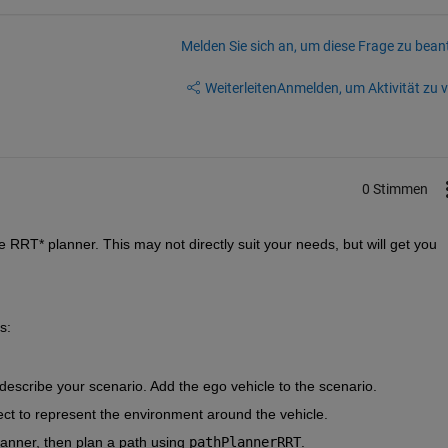
Melden Sie sich an, um diese Frage zu bean
Weiterleiten
Anmelden, um Aktivität zu v
0 Stimmen
 RRT* planner. This may not directly suit your needs, but will get you 
s:
describe your scenario. Add the ego vehicle to the scenario.
ect to represent the environment around the vehicle.
lanner, then plan a path using 
pathPlannerRRT
. 