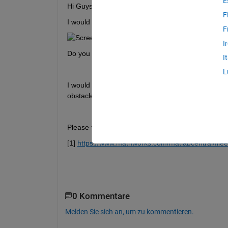
E
Hi Guys,
F
I would like to implement RRT* algorithm to my Dr
F
I
Do you have any idea, how can I implement standa
I
L
I would like to run the simulation; and RRT* algor
obstacle)(real time).
Please find attached RRT* [1]
[1] 
https://www.mathworks.com/matlabcentral/file
0 Kommentare
Melden Sie sich an, um zu kommentieren.