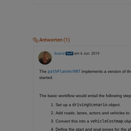
Antworten (1)
Anand
am 6 Jun. 2019
The 
pathPlannerRRT
 implements a version of the
started.
The basic workflow would entail the following step
Set up a 
drivingScenario
 object.
Add roads, lanes, actors and vehicles to 
Convert this into a 
vehicleCostmap
 obj
Define the start and goal poses for the p