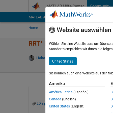
Weiter zum Inhalt
MATLAB Hilfe-Center
Community
MATLAB Answers
File Exchange
Cody
AI Cha
Home
Fragen
Antworten
Durchsuchen
Website auswählen
RRT* Planner and Driving Sce
Wählen Sie eine Website aus, um überset
Standorts empfehlen wir Ihnen die folge
A
Hakan Basargan
9 Mai 2019
1 Antwort
United States
Sie können auch eine Website aus der fo
Amerika
E
América Latina
(Español)
B
Canada
(English)
D
2D.zip
United States
(English)
D