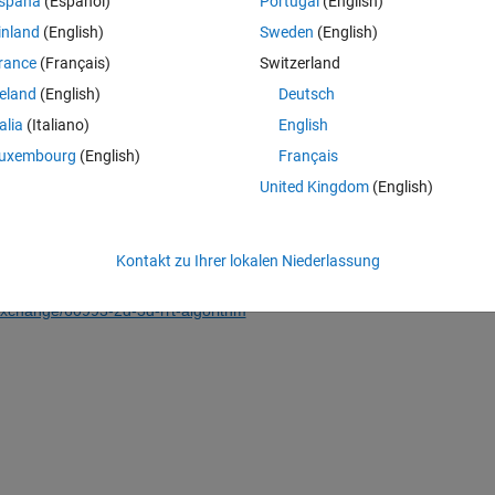
spaña
(Español)
Portugal
(English)
inland
(English)
Sweden
(English)
iving Scenario model :
rance
(Français)
Switzerland
reland
(English)
Deutsch
rt RRT* algorithm to the driving scenario model ?
talia
(Italiano)
English
uxembourg
(English)
Français
ithm should generate path according to road lane (road lane would be 
United Kingdom
(English)
Kontakt zu Ihrer lokalen Niederlassung
exchange/60993-2d-3d-rrt-algorithm