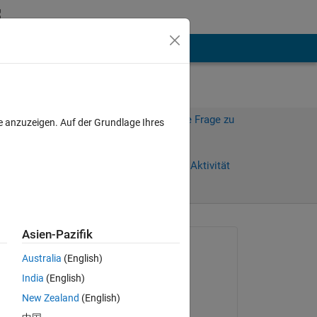
hen
Mehr
Melden Sie sich an, um diese Frage zu
e anzuzeigen. Auf der Grundlage Ihres
beantworten.
Weiterleiten
Anmelden, um Aktivität
zu verfolgen
Asien-Pazifik
Gefragt:
Australia
(English)
Hakan Basargan
India
(English)
am 9 Mai 2019
New Zealand
(English)
Beantwortet: