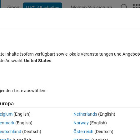
Lernen
Melden Sie sich an
MATLAB erhalten
t Playground
Diskussionen
Wettbewerbe
Blogs
Veröffentlic
FAQs zu MATLAB
Mehr
nario Generator
zte Inhalte (sofern verfügbar) sowie lokale Veranstaltungen und Angebot
nde Auswahl:
United States
.
ktualisiert 6 Jun. 2019
39 Ansichten (30 Tage)
lgenden Liste auswählen:
uropa
elgium
(English)
Netherlands
(English)
1 Stimme
enmark
(English)
Norway
(English)
eutschland
(Deutsch)
Österreich
(Deutsch)