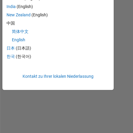
v
India
(English)
i
New Zealand
(English)
n
g 
中国
t
简体中文
r
English
o
u
日本
(日本語)
b
한국
(한국어)
l
e 
f
Kontakt zu Ihrer lokalen Niederlassung
i
n
d
i
n
g 
t
h
e 