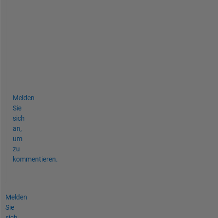
n
(
t
)
.
/
t
;
Melden
Sie
sich
an,
um
zu
kommentieren.
Melden
Sie
sich