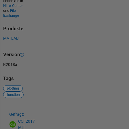
finden Sie in
Hilfe-Center
und
File
Exchange
Produkte
MATLAB
Version
R2018a
Tags
plotting
function
Siehe auch
Gefragt:
CCF2017
MIT