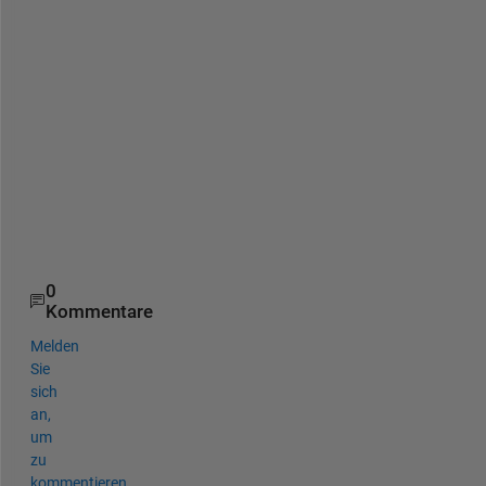
4
*
p
i
, 
4
*
p
i
]
)
0
Kommentare
Melden
Sie
sich
an,
um
zu
kommentieren.