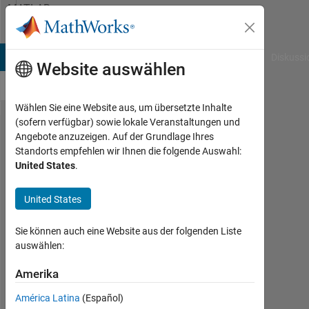
Weiter zum Inhalt
MATLAB
Answers
B Answers
File Exchange
Cody
AI Chat Playground
Diskussi
Website auswählen
Wählen Sie eine Website aus, um übersetzte Inhalte
(sofern verfügbar) sowie lokale Veranstaltungen und
How to plot
Angebote anzuzeigen. Auf der Grundlage Ihres
Standorts empfehlen wir Ihnen die folgende Auswahl:
the function
United States
.
y=sin(t)/t for
-4*pi<x<4*pi?
United States
Sie können auch eine Website aus der folgenden Liste
CCF2017
auswählen:
MIT
2
Amerika
Apr.
2019
América Latina
(Español)