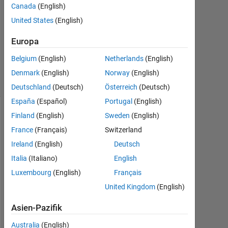
2
Canada
(English)
Antworten
United States
(English)
Aktualisiert
Europa
7 Dez. 2020
Belgium
(English)
Netherlands
(English)
17
Ansichten
Denmark
(English)
Norway
(English)
(30 Tage)
Deutschland
(Deutsch)
Österreich
(Deutsch)
España
(Español)
Portugal
(English)
Finland
(English)
Sweden
(English)
France
(Français)
Switzerland
Ireland
(English)
Deutsch
Italia
(Italiano)
English
Luxembourg
(English)
Français
United Kingdom
(English)
I 
m 
Asien-Pazifik
h
a
Australia
(English)