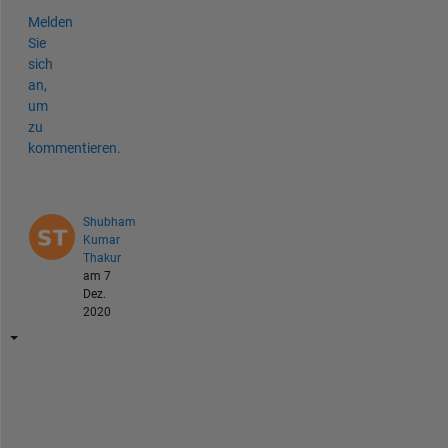
Melden
Sie
sich
an,
um
zu
kommentieren.
Shubham
Kumar
Thakur
am 7
Dez.
2020
s
y