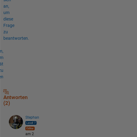
an,
um
diese
Frage
zu
beantworten.
n,
um
ät
zu
en
Antworten
(2)
Stephan
am 2