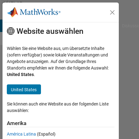
Weiter zum Inhalt
MATLAB
Answers
B Answers
File Exchange
Cody
AI Chat Playground
Diskussi
Website auswählen
Wählen Sie eine Website aus, um übersetzte Inhalte
(sofern verfügbar) sowie lokale Veranstaltungen und
Optimization
Angebote anzuzeigen. Auf der Grundlage Ihres
Standorts empfehlen wir Ihnen die folgende Auswahl:
Error for car
United States
.
model
United States
Wei
Sie können auch eine Website aus der folgenden Liste
Kang
auswählen:
Chang
19
Amerika
Mär.
2019
América Latina
(Español)
1